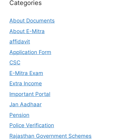
Categories
About Documents
About E-Mitra
affidavit
Application Form
CSC
E-Mitra Exam
Extra Income
Important Portal
Jan Aadhaar
Pension
Police Verification
Rajasthan Government Schemes