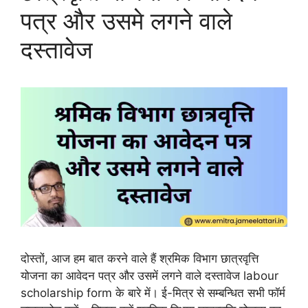
पत्र और उसमे लगने वाले
दस्तावेज
दोस्तों, आज हम बात करने वाले हैं श्रमिक विभाग छात्रवृत्ति
योजना का आवेदन पत्र और उसमें लगने वाले दस्तावेज labour
scholarship form के बारे में। ई-मित्र से सम्बन्धित सभी फॉर्म