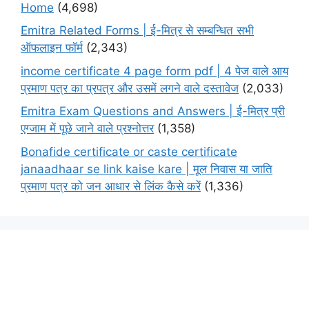
Home
(4,698)
Emitra Related Forms | ई-मित्र से सम्बन्धित सभी
ऑफलाइन फॉर्म
(2,343)
income certificate 4 page form pdf | 4 पेज वाले आय
प्रमाण पत्र का प्रपत्र और उसमें लगने वाले दस्तावेज
(2,033)
Emitra Exam Questions and Answers | ई-मित्र प्री
एग्जाम में पूछे जाने वाले प्रश्नोत्तर
(1,358)
Bonafide certificate or caste certificate
janaadhaar se link kaise kare | मूल निवास या जाति
प्रमाण पत्र को जन आधार से लिंक कैसे करें
(1,336)