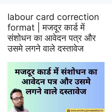
labour card correction
format | मजदूर कार्ड में
संशोधन का आवेदन पत्र और
उसमे लगने वाले दस्तावेज