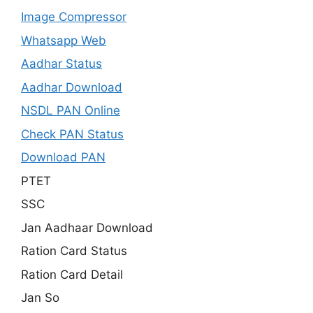
Image Compressor
Whatsapp Web
Aadhar Status
Aadhar Download
NSDL PAN Online
Check PAN Status
Download PAN
PTET
SSC
Jan Aadhaar Download
Ration Card Status
Ration Card Detail
Jan So