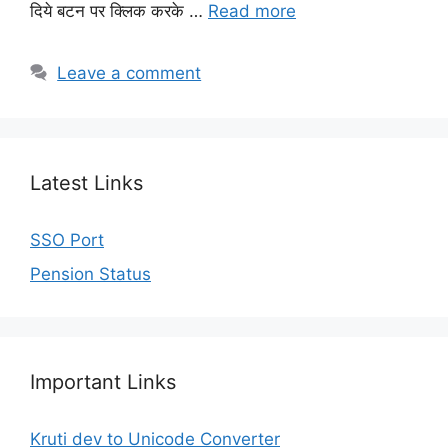
दिये बटन पर क्लिक करके …
Read more
Leave a comment
Latest Links
SSO Port
Pension Status
Important Links
Kruti dev to Unicode Converter