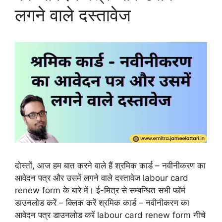
लगने वाले दस्तावेज
दोस्तों, आज हम बात करने वाले हैं श्रमिक कार्ड – नवीनीकरण का
आवेदन पत्र और उसमें लगने वाले दस्तावेज labour card
renew form के बारे में। ई-मित्र से सम्बन्धित सभी फॉर्म
डाउनलोड करें – क्लिक करें श्रमिक कार्ड – नवीनीकरण का
आवेदन पत्र डाउनलोड करें labour card renew form नीचे