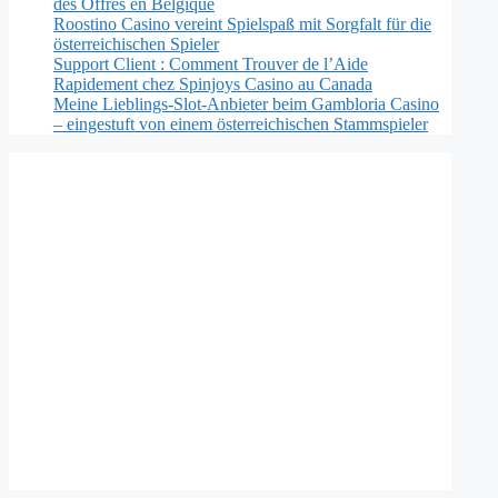
des Offres en Belgique
Roostino Casino vereint Spielspaß mit Sorgfalt für die
österreichischen Spieler
Support Client : Comment Trouver de l’Aide
Rapidement chez Spinjoys Casino au Canada
Meine Lieblings-Slot-Anbieter beim Gambloria Casino
– eingestuft von einem österreichischen Stammspieler