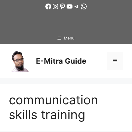
Skip
Facebook
Instagram
Pinterest
YouTube
Telegram
WhatsApp
to
content
Menu
E-Mitra Guide
Menu
communication
skills training