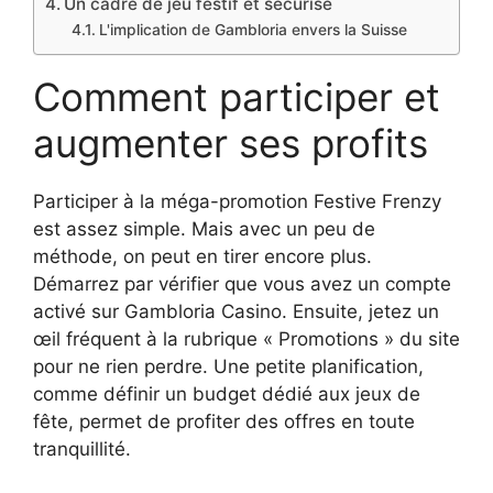
Un cadre de jeu festif et sécurisé
L'implication de Gambloria envers la Suisse
Comment participer et
augmenter ses profits
Participer à la méga-promotion Festive Frenzy
est assez simple. Mais avec un peu de
méthode, on peut en tirer encore plus.
Démarrez par vérifier que vous avez un compte
activé sur Gambloria Casino. Ensuite, jetez un
œil fréquent à la rubrique « Promotions » du site
pour ne rien perdre. Une petite planification,
comme définir un budget dédié aux jeux de
fête, permet de profiter des offres en toute
tranquillité.