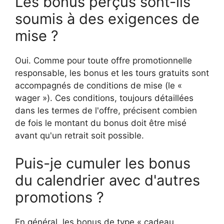
Les bonus perçus sont-ils
soumis à des exigences de
mise ?
Oui. Comme pour toute offre promotionnelle
responsable, les bonus et les tours gratuits sont
accompagnés de conditions de mise (le «
wager »). Ces conditions, toujours détaillées
dans les termes de l'offre, précisent combien
de fois le montant du bonus doit être misé
avant qu'un retrait soit possible.
Puis-je cumuler les bonus
du calendrier avec d'autres
promotions ?
En général, les bonus de type « cadeau