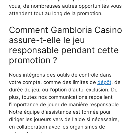
vous, de nombreuses autres opportunités vous
attendent tout au long de la promotion.
Comment Gambloria Casino
assure-t-elle le jeu
responsable pendant cette
promotion ?
Nous intégrons des outils de contrôle dans
votre compte, comme des limites de
dépôt
, de
durée de jeu, ou l'option d'auto-exclusion. De
plus, toutes nos communications rappellent
l'importance de jouer de manière responsable.
Notre équipe d'assistance est formée pour
diriger les joueurs vers de l'aide si nécessaire,
en collaboration avec les organismes de