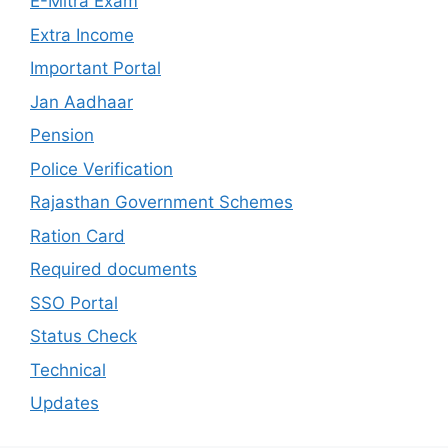
E-Mitra Exam
Extra Income
Important Portal
Jan Aadhaar
Pension
Police Verification
Rajasthan Government Schemes
Ration Card
Required documents
SSO Portal
Status Check
Technical
Updates