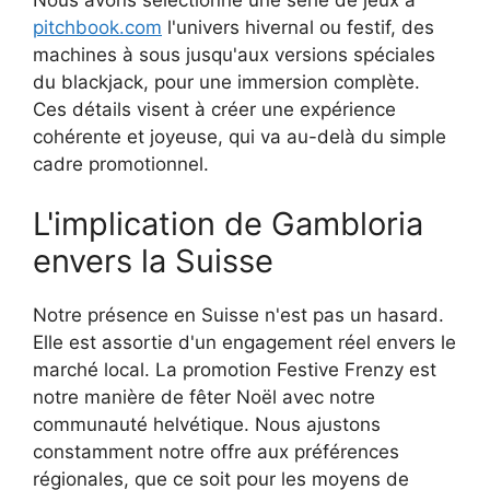
pitchbook.com
l'univers hivernal ou festif, des
machines à sous jusqu'aux versions spéciales
du blackjack, pour une immersion complète.
Ces détails visent à créer une expérience
cohérente et joyeuse, qui va au-delà du simple
cadre promotionnel.
L'implication de Gambloria
envers la Suisse
Notre présence en Suisse n'est pas un hasard.
Elle est assortie d'un engagement réel envers le
marché local. La promotion Festive Frenzy est
notre manière de fêter Noël avec notre
communauté helvétique. Nous ajustons
constamment notre offre aux préférences
régionales, que ce soit pour les moyens de