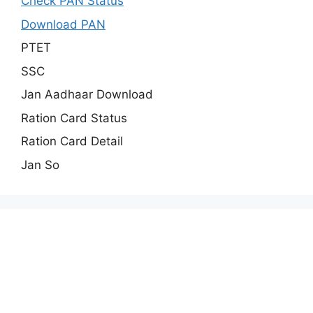
Check PAN Status
Download PAN
PTET
SSC
Jan Aadhaar Download
Ration Card Status
Ration Card Detail
Jan So