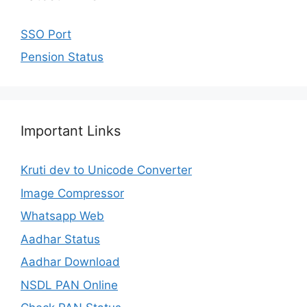
SSO Port
Pension Status
Important Links
Kruti dev to Unicode Converter
Image Compressor
Whatsapp Web
Aadhar Status
Aadhar Download
NSDL PAN Online