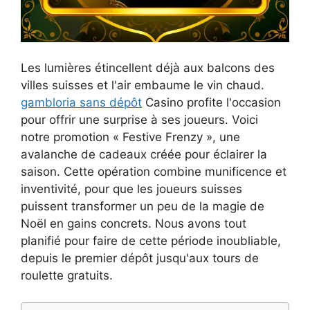
Les lumières étincellent déjà aux balcons des
villes suisses et l'air embaume le vin chaud.
gambloria sans dépôt
Casino profite l'occasion
pour offrir une surprise à ses joueurs. Voici
notre promotion « Festive Frenzy », une
avalanche de cadeaux créée pour éclairer la
saison. Cette opération combine munificence et
inventivité, pour que les joueurs suisses
puissent transformer un peu de la magie de
Noël en gains concrets. Nous avons tout
planifié pour faire de cette période inoubliable,
depuis le premier dépôt jusqu'aux tours de
roulette gratuits.