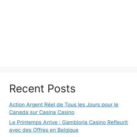
Recent Posts
Action Argent Réel de Tous les Jours pour le
Canada sur Casina Casino
Le Printemps Arrive : Gambloria Casino Refleurit
avec des Offres en Belgique