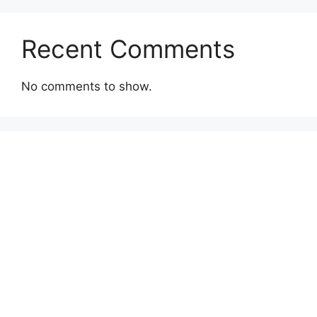
Recent Comments
No comments to show.