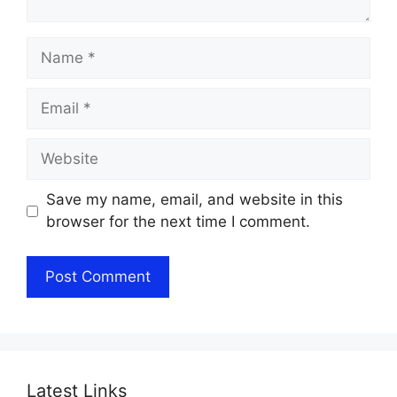
Name
Email
Website
Save my name, email, and website in this
browser for the next time I comment.
Latest Links