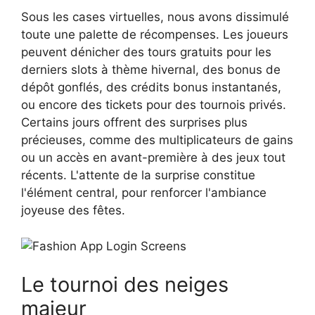
Sous les cases virtuelles, nous avons dissimulé
toute une palette de récompenses. Les joueurs
peuvent dénicher des tours gratuits pour les
derniers slots à thème hivernal, des bonus de
dépôt gonflés, des crédits bonus instantanés,
ou encore des tickets pour des tournois privés.
Certains jours offrent des surprises plus
précieuses, comme des multiplicateurs de gains
ou un accès en avant-première à des jeux tout
récents. L'attente de la surprise constitue
l'élément central, pour renforcer l'ambiance
joyeuse des fêtes.
Le tournoi des neiges
majeur