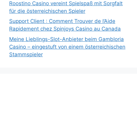
Roostino Casino vereint Spielspaß mit Sorgfalt
für die österreichischen Spieler
Support Client : Comment Trouver de l’Aide
Rapidement chez Spinjoys Casino au Canada
Meine Lieblings-Slot-Anbieter beim Gambloria
Casino – eingestuft von einem österreichischen
Stammspieler