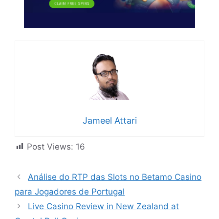
Jameel Attari
Post Views:
16
Análise do RTP das Slots no Betamo Casino
para Jogadores de Portugal
Live Casino Review in New Zealand at