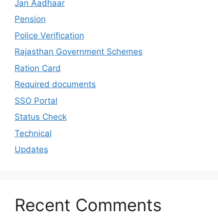
Jan Aadhaar
Pension
Police Verification
Rajasthan Government Schemes
Ration Card
Required documents
SSO Portal
Status Check
Technical
Updates
Recent Comments