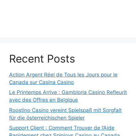
Recent Posts
Action Argent Réel de Tous les Jours pour le
Canada sur Casina Casino
Le Printemps Arrive : Gambloria Casino Refleurit
avec des Offres en Belgique
Roostino Casino vereint Spielspaß mit Sorgfalt
für die österreichischen Spieler
Support Client : Comment Trouver de l’Aide
Rapidement chez Spinjoys Casino au Canada