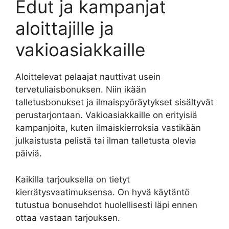
Edut ja kampanjat
aloittajille ja
vakioasiakkaille
Aloittelevat pelaajat nauttivat usein
tervetuliaisbonuksen. Niin ikään
talletusbonukset ja ilmaispyöräytykset sisältyvät
perustarjontaan. Vakioasiakkaille on erityisiä
kampanjoita, kuten ilmaiskierroksia vastikään
julkaistusta pelistä tai ilman talletusta olevia
päiviä.
Kaikilla tarjouksella on tietyt
kierrätysvaatimuksensa. On hyvä käytäntö
tutustua bonusehdot huolellisesti läpi ennen
ottaa vastaan tarjouksen.