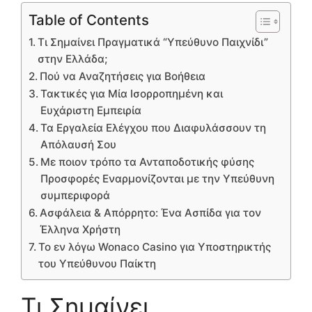
Table of Contents
Τι Σημαίνει Πραγματικά “Υπεύθυνο Παιχνίδι”
στην Ελλάδα;
Πού να Αναζητήσεις για Βοήθεια
Τακτικές για Μία Ισορροπημένη και
Ευχάριστη Εμπειρία
Τα Εργαλεία Ελέγχου που Διαφυλάσσουν τη
Απόλαυσή Σου
Με ποιον τρόπο τα Ανταποδοτικής φύσης
Προσφορές Εναρμονίζονται με την Υπεύθυνη
συμπεριφορά
Ασφάλεια & Απόρρητο: Ένα Ασπίδα για τον
Έλληνα Χρήστη
Το εν λόγω Wonaco Casino για Υποστηρικτής
του Υπεύθυνου Παίκτη
Τι Σημαίνει