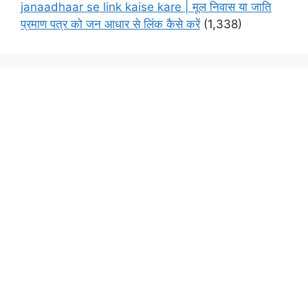
janaadhaar se link kaise kare | मूल निवास या जाति
प्रमाण पत्र को जन आधार से लिंक कैसे करें
(1,338)