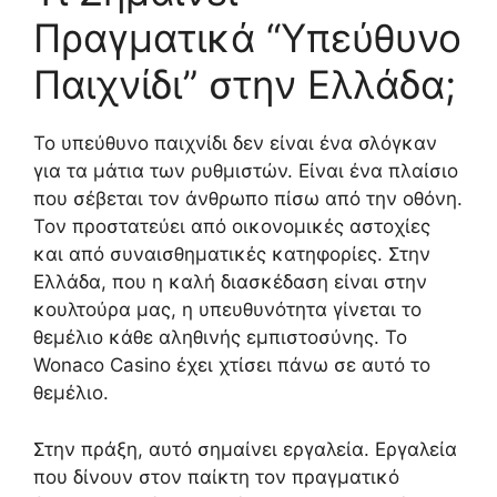
Πραγματικά “Υπεύθυνο
Παιχνίδι” στην Ελλάδα;
Το υπεύθυνο παιχνίδι δεν είναι ένα σλόγκαν
για τα μάτια των ρυθμιστών. Είναι ένα πλαίσιο
που σέβεται τον άνθρωπο πίσω από την οθόνη.
Τον προστατεύει από οικονομικές αστοχίες
και από συναισθηματικές κατηφορίες. Στην
Ελλάδα, που η καλή διασκέδαση είναι στην
κουλτούρα μας, η υπευθυνότητα γίνεται το
θεμέλιο κάθε αληθινής εμπιστοσύνης. Το
Wonaco Casino έχει χτίσει πάνω σε αυτό το
θεμέλιο.
Στην πράξη, αυτό σημαίνει εργαλεία. Εργαλεία
που δίνουν στον παίκτη τον πραγματικό