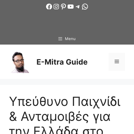
Skip
Facebook
Instagram
Pinterest
YouTube
Telegram
WhatsApp
to
content
Menu
E-Mitra Guide
Menu
Υπεύθυνο Παιχνίδι
& Ανταμοιβές για
την Ελλάδα στο