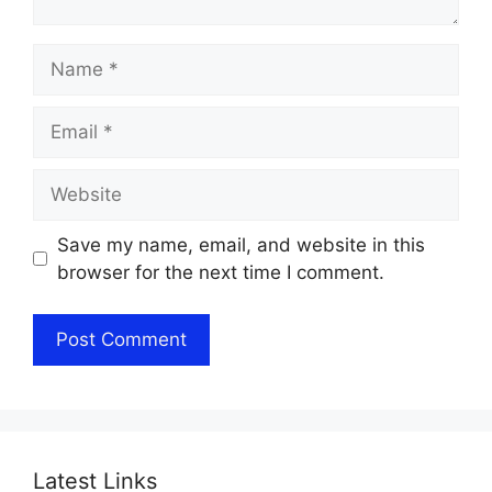
Name
Email
Website
Save my name, email, and website in this
browser for the next time I comment.
Latest Links