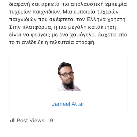
διαφανή και αρκετά πιο απολαυστική εμπειρία
τυχερών παιχνιδιών. Μια εμπειρία τυχερών
παιχνιδιών που σκέφτεται τον Έλληνα χρήστη.
Στην πλατφόρμα, η πιο μεγάλη κατάκτηση
είναι να φεύγεις με ένα χαμόγελο, άσχετα από
το τι ανέδειξε η τελευταία στροφή.
Jameel Attari
Post Views:
19