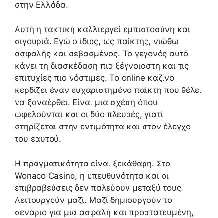
στην Ελλάδα.
Αυτή η τακτική καλλιεργεί εμπιστοσύνη και
σιγουριά. Εγώ ο ίδιος, ως παίκτης, νιώθω
ασφαλής και σεβασμένος. Το γεγονός αυτό
κάνει τη διασκέδαση πιο ξέγνοιαστη και τις
επιτυχίες πιο νόστιμες. Το online καζίνο
κερδίζει έναν ευχαριστημένο παίκτη που θέλει
να ξαναέρθει. Είναι μια σχέση όπου
ωφελούνται και οι δύο πλευρές, γιατί
στηρίζεται στην εντιμότητα και στον έλεγχο
του εαυτού.
Η πραγματικότητα είναι ξεκάθαρη. Στο
Wonaco Casino, η υπευθυνότητα και οι
επιβραβεύσεις δεν παλεύουν μεταξύ τους.
Λειτουργούν μαζί. Μαζί δημιουργούν το
σενάριο για μια ασφαλή και προστατευμένη,