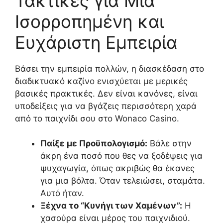
Τακτικές για Μία
Ισορροπημένη και
Ευχάριστη Εμπειρία
Βάσει την εμπειρία πολλών, η διασκέδαση στο
διαδικτυακό καζίνο ενισχύεται με μερικές
βασικές πρακτικές. Δεν είναι κανόνες, είναι
υποδείξεις για να βγάζεις περισσότερη χαρά
από το παιχνίδι σου στο Wonaco Casino.
Παίξε με Προϋπολογισμό:
Βάλε στην
άκρη ένα ποσό που θες να ξοδέψεις για
ψυχαγωγία, όπως ακριβώς θα έκανες
για μια βόλτα. Όταν τελειώσει, σταμάτα.
Αυτό ήταν.
Ξέχνα το “Κυνήγι των Χαμένων”:
Η
χασούρα είναι μέρος του παιχνιδιού.