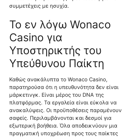
συμμετέχεις με ησυχία.
Το εν λόγω Wonaco
Casino για
Υποστηρικτής του
Υπεύθυνου Παίκτη
Καθώς ανακάλυπτα το Wonaco Casino,
παρατηρούσα ότι η υπευθυνότητα δεν είναι
μάρκετινγκ. Είναι μέρος του DNA της
πλατφόρμας. Τα εργαλεία είναι εύκολα να
ανακαλύψεις. Οι προϋποθέσεις παραμένουν
σαφείς. Περιλαμβάνονται και δεσμοί για
εξωτερική βοήθεια. Όλα αποδεικνύουν μια
πραγματική υποχρέωση προς τους παίκτες