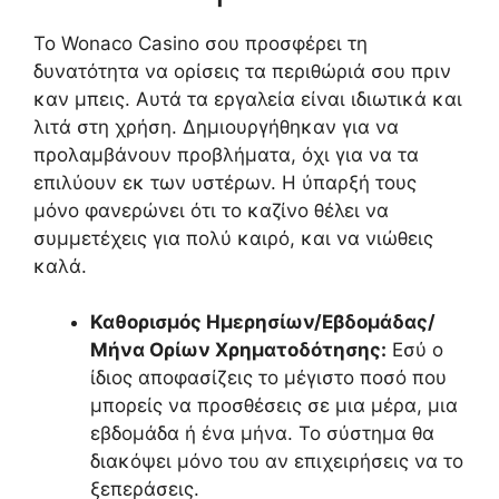
Το Wonaco Casino σου προσφέρει τη
δυνατότητα να ορίσεις τα περιθώριά σου πριν
καν μπεις. Αυτά τα εργαλεία είναι ιδιωτικά και
λιτά στη χρήση. Δημιουργήθηκαν για να
προλαμβάνουν προβλήματα, όχι για να τα
επιλύουν εκ των υστέρων. Η ύπαρξή τους
μόνο φανερώνει ότι το καζίνο θέλει να
συμμετέχεις για πολύ καιρό, και να νιώθεις
καλά.
Καθορισμός Ημερησίων/Εβδομάδας/
Μήνα Ορίων Χρηματοδότησης:
Εσύ ο
ίδιος αποφασίζεις το μέγιστο ποσό που
μπορείς να προσθέσεις σε μια μέρα, μια
εβδομάδα ή ένα μήνα. Το σύστημα θα
διακόψει μόνο του αν επιχειρήσεις να το
ξεπεράσεις.