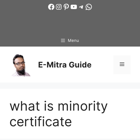
Skip
Facebook
Instagram
Pinterest
YouTube
Telegram
WhatsApp
to
content
Menu
E-Mitra Guide
Menu
what is minority
certificate