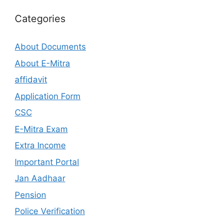
Categories
About Documents
About E-Mitra
affidavit
Application Form
CSC
E-Mitra Exam
Extra Income
Important Portal
Jan Aadhaar
Pension
Police Verification