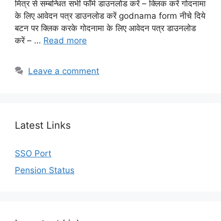
मित्र से सम्बन्धित सभी फॉर्म डाउनलोड करें – क्लिक करें गोदनामा
के लिए आवेदन पत्र डाउनलोड करें godnama form नीचे दिये
बटन पर क्लिक करके गोदनामा के लिए आवेदन पत्र डाउनलोड
करें – …
Read more
Leave a comment
Latest Links
SSO Port
Pension Status