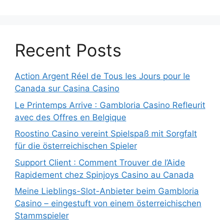
Recent Posts
Action Argent Réel de Tous les Jours pour le
Canada sur Casina Casino
Le Printemps Arrive : Gambloria Casino Refleurit
avec des Offres en Belgique
Roostino Casino vereint Spielspaß mit Sorgfalt
für die österreichischen Spieler
Support Client : Comment Trouver de l’Aide
Rapidement chez Spinjoys Casino au Canada
Meine Lieblings-Slot-Anbieter beim Gambloria
Casino – eingestuft von einem österreichischen
Stammspieler