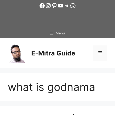
Skip
Facebook
Instagram
Pinterest
YouTube
Telegram
WhatsApp
to
content
Menu
E-Mitra Guide
Menu
what is godnama