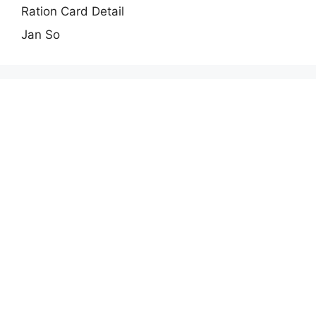
Ration Card Detail
Jan So