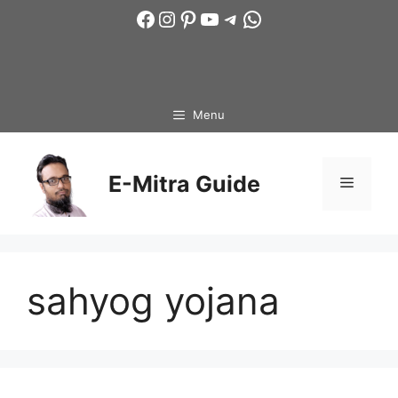
Skip
Facebook
Instagram
Pinterest
YouTube
Telegram
WhatsApp
to
content
Menu
E-Mitra Guide
Menu
sahyog yojana