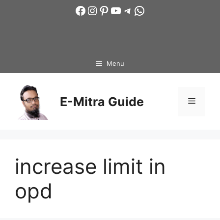
Skip
Facebook
Instagram
Pinterest
YouTube
Telegram
WhatsApp
to
content
Menu
E-Mitra Guide
Menu
increase limit in
opd