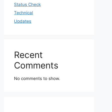
Status Check
Technical
Updates
Recent
Comments
No comments to show.