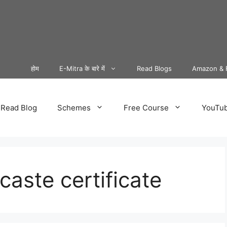
होम
E-Mitra के बारे में
Read Blogs
Amazon & F
Read Blog
Schemes
Free Course
YouTu
caste certificate