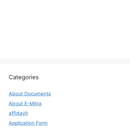
Categories
About Documents
About E-Mitra
affidavit
Application Form