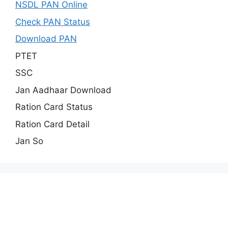
NSDL PAN Online
Check PAN Status
Download PAN
PTET
SSC
Jan Aadhaar Download
Ration Card Status
Ration Card Detail
Jan So