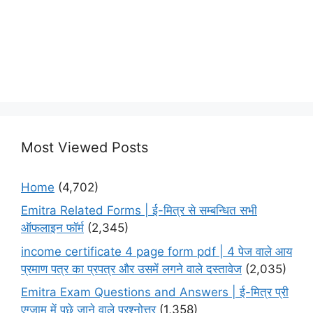
Most Viewed Posts
Home
(4,702)
Emitra Related Forms | ई-मित्र से सम्बन्धित सभी
ऑफलाइन फॉर्म
(2,345)
income certificate 4 page form pdf | 4 पेज वाले आय
प्रमाण पत्र का प्रपत्र और उसमें लगने वाले दस्तावेज
(2,035)
Emitra Exam Questions and Answers | ई-मित्र प्री
एग्जाम में पूछे जाने वाले प्रश्नोत्तर
(1,358)