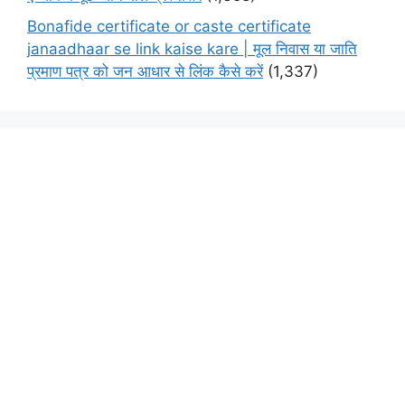
Bonafide certificate or caste certificate
janaadhaar se link kaise kare | मूल निवास या जाति
प्रमाण पत्र को जन आधार से लिंक कैसे करें
(1,337)