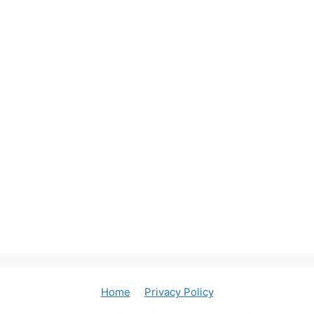
Home
Privacy Policy