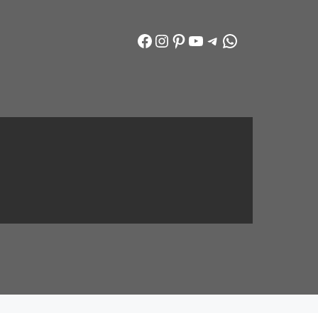
Facebook
Instagram
Pinterest
YouTube
Telegram
WhatsApp