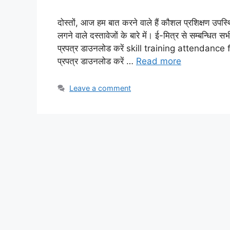
दोस्तों, आज हम बात करने वाले हैं कौशल प्रशिक्षण उ
लगने वाले दस्तावेजों के बारे में। ई-मित्र से सम्बन्धित 
प्रपत्र डाउनलोड करें skill training attendance f
प्रपत्र डाउनलोड करें …
Read more
Leave a comment