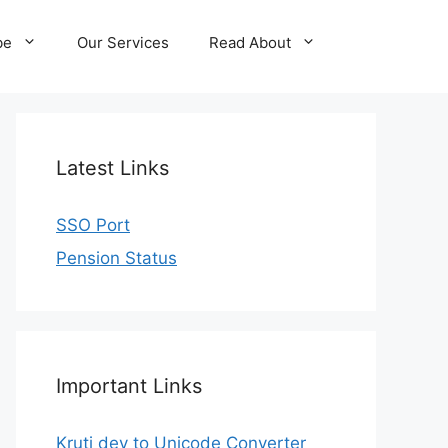
be
Our Services
Read About
Latest Links
SSO Port
Pension Status
Important Links
Kruti dev to Unicode Converter