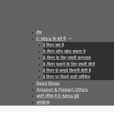
Skip
to
content
होम
E-Mitra के बारे में
ई मित्र क्या है
ई-मित्र कौन खोल सकता है
ई-मित्र के लिए जरूरी कागजात
ई-मित्र चलाने के लिए जरूरी चीजें
ई मित्र से कमाई कितनी होती है
ई मित्र पर मिलने वाली सर्विसेज
Read Blogs
Amazon & Flipkart Offers
अपने एरिया में E-Mitra ढूंढे
अपडेट्स