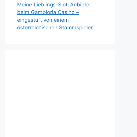
Meine Lieblings-Slot-Anbieter
beim Gambloria Casino –
eingestuft von einem
österreichischen Stammspieler