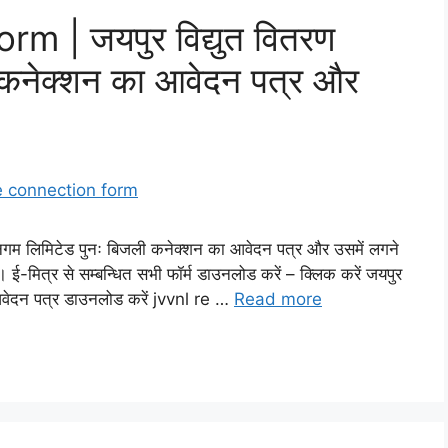
m | जयपुर विद्युत वितरण
 कनेक्शन का आवेदन पत्र और
ण निगम लिमिटेड पुनः बिजली कनेक्शन का आवेदन पत्र और उसमें लगने
 ई-मित्र से सम्बन्धित सभी फॉर्म डाउनलोड करें – क्लिक करें जयपुर
 आवेदन पत्र डाउनलोड करें jvvnl re …
Read more