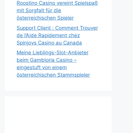
Roostino Casino vereint Spielspaß
mit Sorgfalt für die
österreichischen Spieler
Support Client : Comment Trouver
de l’Aide Rapidement chez
Spinjoys Casino au Canada
Meine Lieblings-Slot-Anbieter
beim Gambloria Casino –
eingestuft von einem
österreichischen Stammspieler