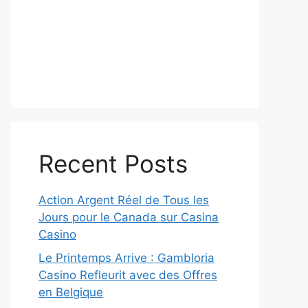
Recent Posts
Action Argent Réel de Tous les
Jours pour le Canada sur Casina
Casino
Le Printemps Arrive : Gambloria
Casino Refleurit avec des Offres
en Belgique