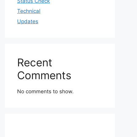
Status Check
Technical
Updates
Recent
Comments
No comments to show.