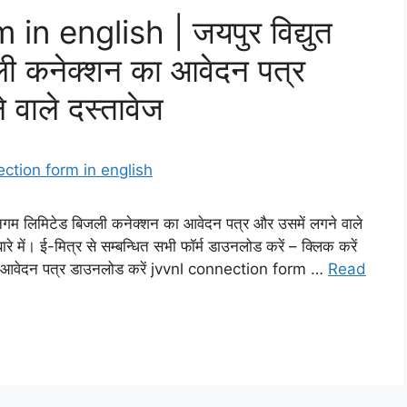
in english | जयपुर विद्युत
ी कनेक्शन का आवेदन पत्र
े वाले दस्तावेज
ण निगम लिमिटेड बिजली कनेक्शन का आवेदन पत्र और उसमें लगने वाले
ें। ई-मित्र से सम्बन्धित सभी फॉर्म डाउनलोड करें – क्लिक करें
 का आवेदन पत्र डाउनलोड करें jvvnl connection form …
Read