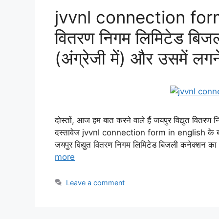
jvvnl connection form 
वितरण निगम लिमिटेड बिजल
(अंग्रेजी में) और उसमें लगन
दोस्तों, आज हम बात करने वाले हैं जयपुर विद्युत वितर
दस्तावेज jvvnl connection form in english के बारे म
जयपुर विद्युत वितरण निगम लिमिटेड बिजली कनेक्शन
more
Leave a comment