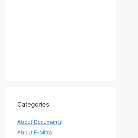
Categories
About Documents
About E-Mitra