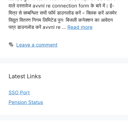
वाले दस्तावेज avvnl re connection form के बारे में। ई-
मित्र से सम्बन्धित सभी फॉर्म डाउनलोड करें – क्लिक करें अजमेर
विद्युत वितरण निगम लिमिटेड पुनः बिजली कनेक्शन का आवेदन
पत्र डाउनलोड करें avvnl re …
Read more
Leave a comment
Latest Links
SSO Port
Pension Status