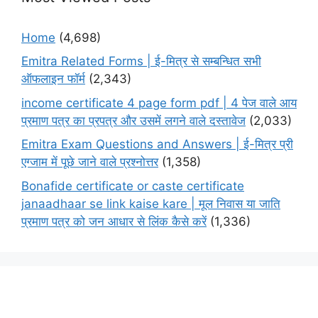
Home
(4,698)
Emitra Related Forms | ई-मित्र से सम्बन्धित सभी
ऑफलाइन फॉर्म
(2,343)
income certificate 4 page form pdf | 4 पेज वाले आय
प्रमाण पत्र का प्रपत्र और उसमें लगने वाले दस्तावेज
(2,033)
Emitra Exam Questions and Answers | ई-मित्र प्री
एग्जाम में पूछे जाने वाले प्रश्नोत्तर
(1,358)
Bonafide certificate or caste certificate
janaadhaar se link kaise kare | मूल निवास या जाति
प्रमाण पत्र को जन आधार से लिंक कैसे करें
(1,336)