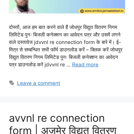
दोस्तों, आज हम बात करने वाले हैं जोधपुर विद्युत वितरण निगम
लिमिटेड पुनः बिजली कनेक्शन का आवेदन पत्र और उसमें लगने
वाले दस्तावेज jdvvnl re connection form के बारे में। ई-
मित्र से सम्बन्धित सभी फॉर्म डाउनलोड करें – क्लिक करें जोधपुर
विद्युत वितरण निगम लिमिटेड पुनः बिजली कनेक्शन का आवेदन
पत्र डाउनलोड करें jdvvnl re …
Read more
Leave a comment
avvnl re connection
form | अजमेर विद्युत वितरण