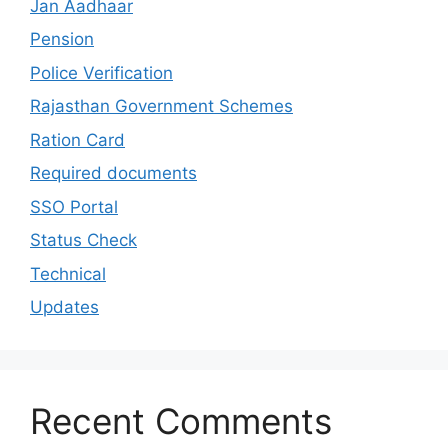
Jan Aadhaar
Pension
Police Verification
Rajasthan Government Schemes
Ration Card
Required documents
SSO Portal
Status Check
Technical
Updates
Recent Comments