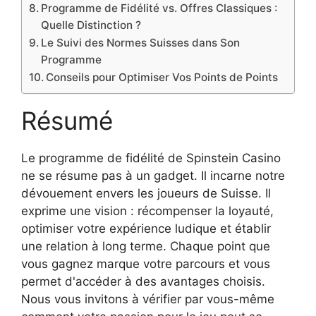
Programme de Fidélité vs. Offres Classiques :
Quelle Distinction ?
Le Suivi des Normes Suisses dans Son
Programme
Conseils pour Optimiser Vos Points de Points
Résumé
Le programme de fidélité de Spinstein Casino
ne se résume pas à un gadget. Il incarne notre
dévouement envers les joueurs de Suisse. Il
exprime une vision : récompenser la loyauté,
optimiser votre expérience ludique et établir
une relation à long terme. Chaque point que
vous gagnez marque votre parcours et vous
permet d'accéder à des avantages choisis.
Nous vous invitons à vérifier par vous-même