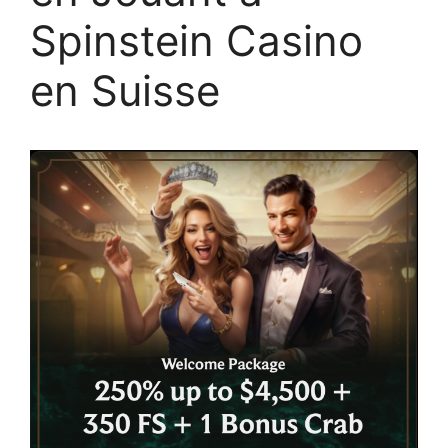
Spinstein Casino
en Suisse