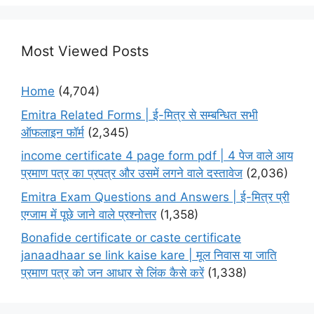
Most Viewed Posts
Home
(4,704)
Emitra Related Forms | ई-मित्र से सम्बन्धित सभी
ऑफलाइन फॉर्म
(2,345)
income certificate 4 page form pdf | 4 पेज वाले आय
प्रमाण पत्र का प्रपत्र और उसमें लगने वाले दस्तावेज
(2,036)
Emitra Exam Questions and Answers | ई-मित्र प्री
एग्जाम में पूछे जाने वाले प्रश्नोत्तर
(1,358)
Bonafide certificate or caste certificate
janaadhaar se link kaise kare | मूल निवास या जाति
प्रमाण पत्र को जन आधार से लिंक कैसे करें
(1,338)