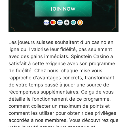
Les joueurs suisses souhaitent d'un casino en
ligne qu'il valorise leur fidélité, pas seulement
avec des gains immédiats. Spinstein Casino a
satisfait à cette exigence avec son programme
de fidélité. Chez nous, chaque mise vous
rapproche d'avantages concrets, transformant
de votre temps passé à jouer une source de
récompenses supplémentaires. Ce guide vous
détaille le fonctionnement de ce programme,
comment collecter un maximum de points et
comment les utiliser pour obtenir des privilèges
accordés à nos membres. Vous découvrirez que