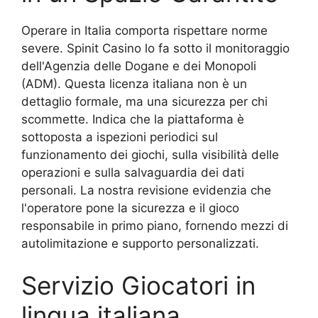
Operare in Italia comporta rispettare norme
severe. Spinit Casino lo fa sotto il monitoraggio
dell'Agenzia delle Dogane e dei Monopoli
(ADM). Questa licenza italiana non è un
dettaglio formale, ma una sicurezza per chi
scommette. Indica che la piattaforma è
sottoposta a ispezioni periodici sul
funzionamento dei giochi, sulla visibilità delle
operazioni e sulla salvaguardia dei dati
personali. La nostra revisione evidenzia che
l'operatore pone la sicurezza e il gioco
responsabile in primo piano, fornendo mezzi di
autolimitazione e supporto personalizzati.
Servizio Giocatori in
lingua italiana