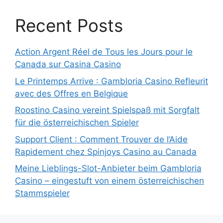
Recent Posts
Action Argent Réel de Tous les Jours pour le
Canada sur Casina Casino
Le Printemps Arrive : Gambloria Casino Refleurit
avec des Offres en Belgique
Roostino Casino vereint Spielspaß mit Sorgfalt
für die österreichischen Spieler
Support Client : Comment Trouver de l’Aide
Rapidement chez Spinjoys Casino au Canada
Meine Lieblings-Slot-Anbieter beim Gambloria
Casino – eingestuft von einem österreichischen
Stammspieler