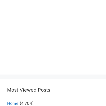
Most Viewed Posts
Home
(4,704)