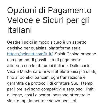
Opzioni di Pagamento
Veloce e Sicuri per gli
Italiani
Gestire i soldi in modo sicuro è un aspetto
decisivo per qualsiasi piattaforma seria
https://spinsitt.com/it-it/
. Spinit Casino propone
una gamma di possibilità di pagamento
allineata con le abitudini italiane. Dalle carte
Visa e Mastercard ai wallet elettronici più usati,
fino ai bonifici bancari, ogni transazione è
garantita da protocolli di cifratura SSL. I tempi
per i prelievi sono competitivi e seguono i limiti
di legge, così i giocatori possono ottenere le
vincite rapidamente e senza pensieri.