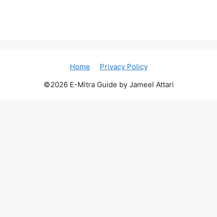
Home
Privacy Policy
©2026 E-Mitra Guide by Jameel Attari