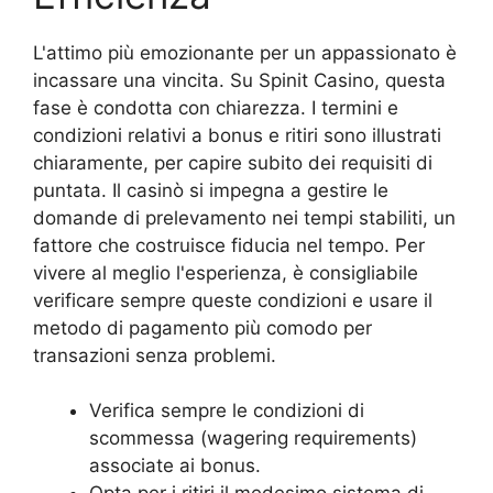
L'attimo più emozionante per un appassionato è
incassare una vincita. Su Spinit Casino, questa
fase è condotta con chiarezza. I termini e
condizioni relativi a bonus e ritiri sono illustrati
chiaramente, per capire subito dei requisiti di
puntata. Il casinò si impegna a gestire le
domande di prelevamento nei tempi stabiliti, un
fattore che costruisce fiducia nel tempo. Per
vivere al meglio l'esperienza, è consigliabile
verificare sempre queste condizioni e usare il
metodo di pagamento più comodo per
transazioni senza problemi.
Verifica sempre le condizioni di
scommessa (wagering requirements)
associate ai bonus.