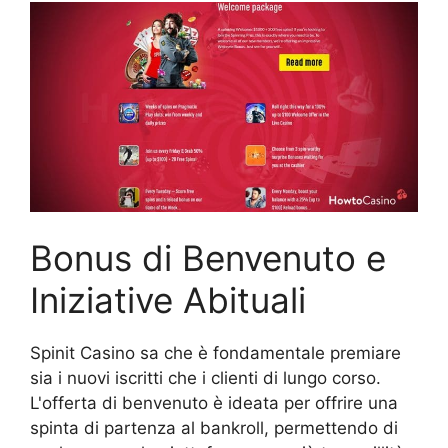
Bonus di Benvenuto e
Iniziative Abituali
Spinit Casino sa che è fondamentale premiare
sia i nuovi iscritti che i clienti di lungo corso.
L'offerta di benvenuto è ideata per offrire una
spinta di partenza al bankroll, permettendo di