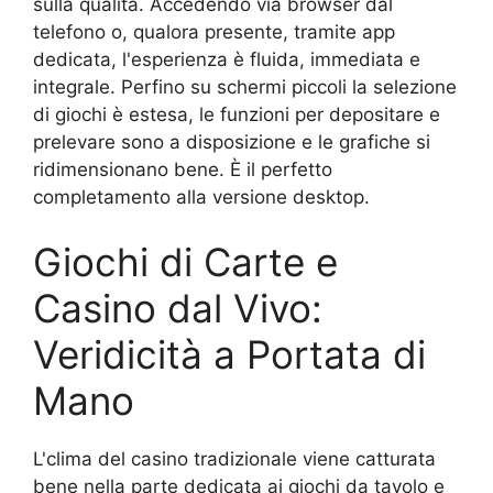
sulla qualità. Accedendo via browser dal
telefono o, qualora presente, tramite app
dedicata, l'esperienza è fluida, immediata e
integrale. Perfino su schermi piccoli la selezione
di giochi è estesa, le funzioni per depositare e
prelevare sono a disposizione e le grafiche si
ridimensionano bene. È il perfetto
completamento alla versione desktop.
Giochi di Carte e
Casino dal Vivo:
Veridicità a Portata di
Mano
L'clima del casino tradizionale viene catturata
bene nella parte dedicata ai giochi da tavolo e