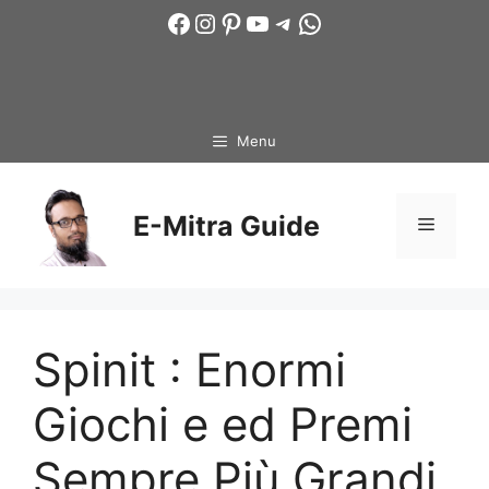
Skip
Facebook
Instagram
Pinterest
YouTube
Telegram
WhatsApp
to
content
Menu
E-Mitra Guide
Menu
Spinit : Enormi
Giochi e ed Premi
Sempre Più Grandi