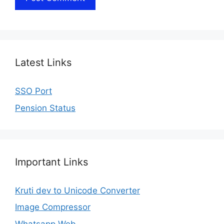
Latest Links
SSO Port
Pension Status
Important Links
Kruti dev to Unicode Converter
Image Compressor
Whatsapp Web