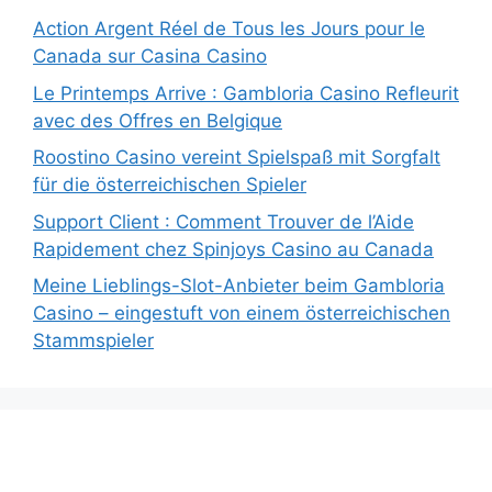
Action Argent Réel de Tous les Jours pour le
Canada sur Casina Casino
Le Printemps Arrive : Gambloria Casino Refleurit
avec des Offres en Belgique
Roostino Casino vereint Spielspaß mit Sorgfalt
für die österreichischen Spieler
Support Client : Comment Trouver de l’Aide
Rapidement chez Spinjoys Casino au Canada
Meine Lieblings-Slot-Anbieter beim Gambloria
Casino – eingestuft von einem österreichischen
Stammspieler