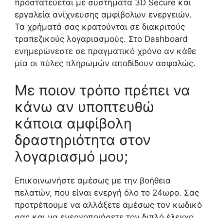
προστατεύεται με συστήματα 3D Secure και
εργαλεία ανίχνευσης αμφίβολων ενεργειών.
Τα χρήματά σας κρατούνται σε διακριτούς
τραπεζικούς λογαριασμούς. Στο Dashboard
ενημερώνεστε σε πραγματικό χρόνο αν κάθε
μία οι πύλες πληρωμών αποδίδουν ασφαλώς.
Με ποιον τρόπο πρέπει να
κάνω αν υποπτευθώ
κάποια αμφίβολη
δραστηριότητα στον
λογαριασμό μου;
Επικοινωνήστε αμέσως με την βοήθεια
πελατών, που είναι ενεργή όλο το 24ωρο. Σας
προτρέπουμε να αλλάξετε αμέσως τον κωδικό
σας και να ενεργοποιήσετε τον διπλό έλεγχο