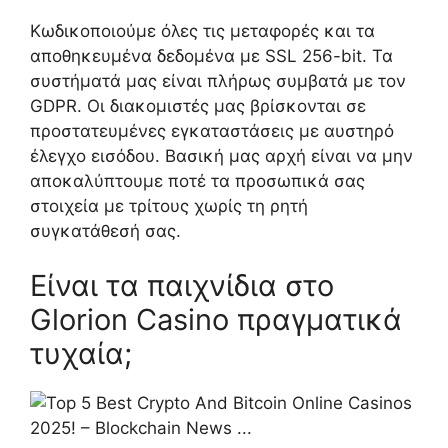
Κωδικοποιούμε όλες τις μεταφορές και τα
αποθηκευμένα δεδομένα με SSL 256-bit. Τα
συστήματά μας είναι πλήρως συμβατά με τον
GDPR. Οι διακομιστές μας βρίσκονται σε
προστατευμένες εγκαταστάσεις με αυστηρό
έλεγχο εισόδου. Βασική μας αρχή είναι να μην
αποκαλύπτουμε ποτέ τα προσωπικά σας
στοιχεία με τρίτους χωρίς τη ρητή
συγκατάθεσή σας.
Είναι τα παιχνίδια στο
Glorion Casino πραγματικά
τυχαία;