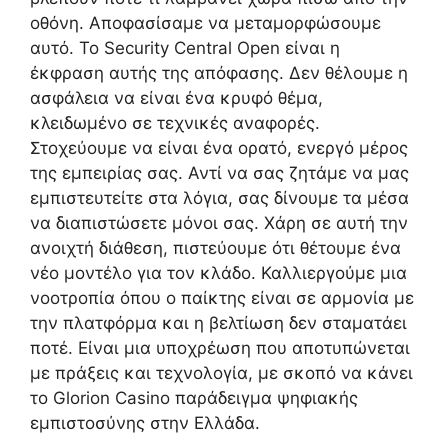
οθόνη. Αποφασίσαμε να μεταμορφώσουμε
αυτό. Το Security Central Open είναι η
έκφραση αυτής της απόφασης. Δεν θέλουμε η
ασφάλεια να είναι ένα κρυφό θέμα,
κλειδωμένο σε τεχνικές αναφορές.
Στοχεύουμε να είναι ένα ορατό, ενεργό μέρος
της εμπειρίας σας. Αντί να σας ζητάμε να μας
εμπιστευτείτε στα λόγια, σας δίνουμε τα μέσα
να διαπιστώσετε μόνοι σας. Χάρη σε αυτή την
ανοιχτή διάθεση, πιστεύουμε ότι θέτουμε ένα
νέο μοντέλο για τον κλάδο. Καλλιεργούμε μια
νοοτροπία όπου ο παίκτης είναι σε αρμονία με
την πλατφόρμα και η βελτίωση δεν σταματάει
ποτέ. Είναι μια υποχρέωση που αποτυπώνεται
με πράξεις και τεχνολογία, με σκοπό να κάνει
το Glorion Casino παράδειγμα ψηφιακής
εμπιστοσύνης στην Ελλάδα.