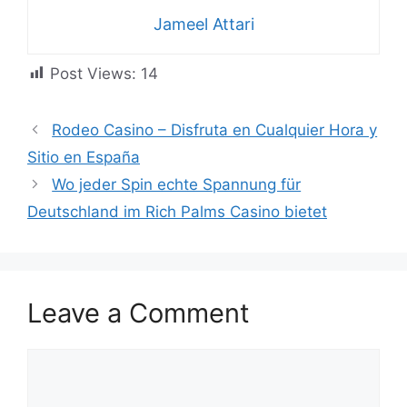
Jameel Attari
Post Views:
14
Rodeo Casino – Disfruta en Cualquier Hora y
Sitio en España
Wo jeder Spin echte Spannung für
Deutschland im Rich Palms Casino bietet
Leave a Comment
Comment