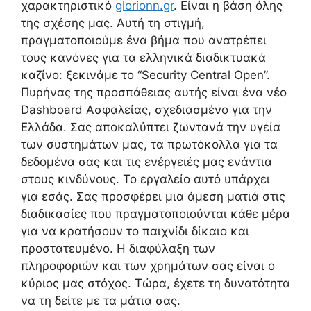
χαρακτηριστικό
glorionn.gr
. Είναι η βάση όλης
της σχέσης μας. Αυτή τη στιγμή,
πραγματοποιούμε ένα βήμα που ανατρέπει
τους κανόνες για τα ελληνικά διαδικτυακά
καζίνο: ξεκινάμε το “Security Central Open”.
Πυρήνας της προσπάθειας αυτής είναι ένα νέο
Dashboard Ασφαλείας, σχεδιασμένο για την
Ελλάδα. Σας αποκαλύπτει ζωντανά την υγεία
των συστημάτων μας, τα πρωτόκολλα για τα
δεδομένα σας και τις ενέργειές μας ενάντια
στους κινδύνους. Το εργαλείο αυτό υπάρχει
για εσάς. Σας προσφέρει μια άμεση ματιά στις
διαδικασίες που πραγματοποιούνται κάθε μέρα
για να κρατήσουν το παιχνίδι δίκαιο και
προστατευμένο. Η διαφύλαξη των
πληροφοριών και των χρημάτων σας είναι ο
κύριος μας στόχος. Τώρα, έχετε τη δυνατότητα
να τη δείτε με τα μάτια σας.