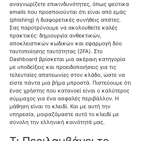
αναγνωρίζετε επικινδυνότητες, όπως ψεύτικα
emails που προσποιούνται ότι είναι από εμάς
(phishing) ή διαφορετικές συνήθεις απάτες.
Σας παροτρύνουμε να ακολουθείτε καλές
πρακτικές: δημιουργία ανθεκτικών,
αποκλειστικών κωδικών και εφαρμογή δύο
ταυτοποίησης ταυτότητας (2FA). Στο
Dashboard βρίσκεται μια ακέραιη κατηγορία
με υποδείξεις και προειδοποιήσεις για τις
τελευταίες απατεωνίες στον κλάδο, ώστε να
είστε πάντα μια βήμα μπροστά. Πιστεύουμε ότι
ένας χρήστης που κατανοεί είναι ο καλύτερος
σύμμαχος για ένα ασφαλές περιβάλλον. Η
μάθηση είναι το κλειδί. Και με αυτή την
υπηρεσία, μοιραζόμαστε αυτό το κλειδί με
σύνολη την ελληνική κοινότητά μας.
Τι Περιλαμβάνει το