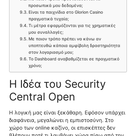
προσωπικά μου δεδομένα;
Είναι τα παιχνίδια στο Glorion Casino
πραγματικά τυχαία;
Τι μέτρα εφαρμόζονται για τις χρηματικές
μου συναλλαγές;
Με ποιον τρόπο πρέπει να κάνω αν
υποπτευθώ κάποια αμφίβολη δραστηριότητα
στον λογαριασμό μου;
Το Dashboard αναβαθμίζεται σε πραγματικό
χρόνο;
Η Ιδέα του Security
Central Open
Η λογική μας είναι ξεκάθαρη. Εφόσον υπάρχει
διαφάνεια, μεγαλώνει η εμπιστοσύνη. Στο
χώρο των online καζίνο, οι επισκέπτες δεν
βλέπουν ποτέ τι λαμβάνει χώρα πίσω από την