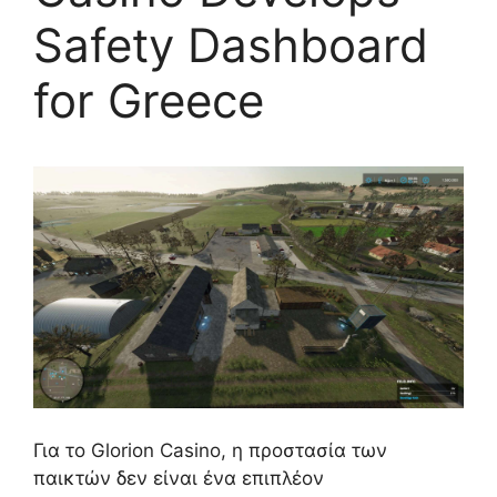
Safety Dashboard
for Greece
Για το Glorion Casino, η προστασία των
παικτών δεν είναι ένα επιπλέον