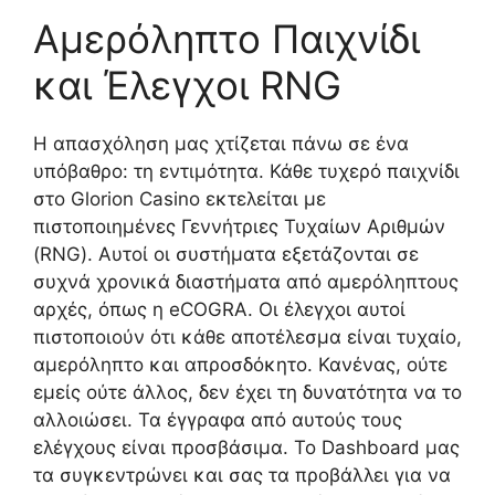
Αμερόληπτο Παιχνίδι
και Έλεγχοι RNG
Η απασχόληση μας χτίζεται πάνω σε ένα
υπόβαθρο: τη εντιμότητα. Κάθε τυχερό παιχνίδι
στο Glorion Casino εκτελείται με
πιστοποιημένες Γεννήτριες Τυχαίων Αριθμών
(RNG). Αυτοί οι συστήματα εξετάζονται σε
συχνά χρονικά διαστήματα από αμερόληπτους
αρχές, όπως η eCOGRA. Οι έλεγχοι αυτοί
πιστοποιούν ότι κάθε αποτέλεσμα είναι τυχαίο,
αμερόληπτο και απροσδόκητο. Κανένας, ούτε
εμείς ούτε άλλος, δεν έχει τη δυνατότητα να το
αλλοιώσει. Τα έγγραφα από αυτούς τους
ελέγχους είναι προσβάσιμα. Το Dashboard μας
τα συγκεντρώνει και σας τα προβάλλει για να