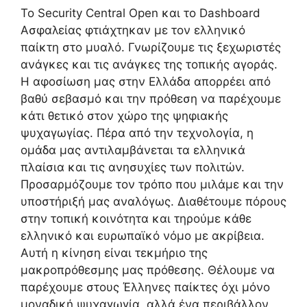
Το Security Central Open και το Dashboard
Ασφαλείας φτιάχτηκαν με τον ελληνικό
παίκτη στο μυαλό. Γνωρίζουμε τις ξεχωριστές
ανάγκες και τις ανάγκες της τοπικής αγοράς.
Η αφοσίωση μας στην Ελλάδα απορρέει από
βαθύ σεβασμό και την πρόθεση να παρέχουμε
κάτι θετικό στον χώρο της ψηφιακής
ψυχαγωγίας. Πέρα από την τεχνολογία, η
ομάδα μας αντιλαμβάνεται τα ελληνικά
πλαίσια και τις ανησυχίες των πολιτών.
Προσαρμόζουμε τον τρόπο που μιλάμε και την
υποστήριξή μας αναλόγως. Διαθέτουμε πόρους
στην τοπική κοινότητα και τηρούμε κάθε
ελληνικό και ευρωπαϊκό νόμο με ακρίβεια.
Αυτή η κίνηση είναι τεκμήριο της
μακροπρόθεσμης μας πρόθεσης. Θέλουμε να
παρέχουμε στους Έλληνες παίκτες όχι μόνο
μοναδική ψυχαγωγία, αλλά ένα περιβάλλον