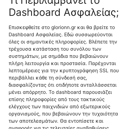
Dashboard Ασφαλείας;
Επισκεφθείτε στο glorionn.gr και θα βρείτε το
Dashboard Ασφαλείας. Εδώ συσσωρεύονται
όλες οι σημαντικές πληροφορίες. Βλέπετε την
τρέχουσα κατάσταση του συνόλου των
συστημάτων, με σημάδια που βεβαιώνουν
πλήρη λειτουργία και προστασία. Παρέχονται
λεπτομέρειες για την κρυπτογράφηση SSL που
περιβάλλει κάθε τη σύνδεσή σας,
διασφαλίζοντας ότι οτιδήποτε ανταλλάσσεται
μένει απόρρητο. Το dashboard παρουσιάζει
επίσης πληροφορίες από τους τακτικούς
ελέγχους των παιχνιδιών από εξωτερικούς
οργανισμούς, που βεβαιώνουν την τυχαιότητα
των αποτελεσμάτων. Θα εντοπίσετε και
αναφορές για τις τελευταίες αναβαθμίσεις