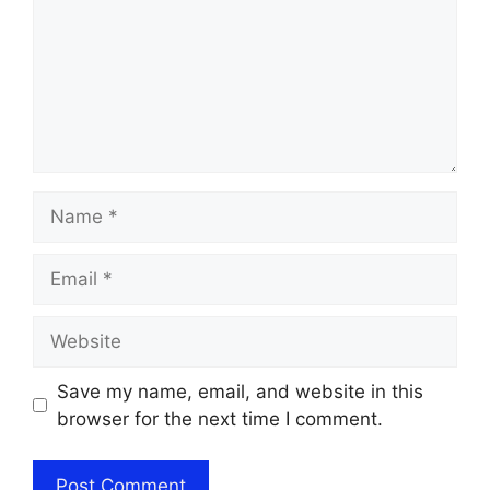
Name
Email
Website
Save my name, email, and website in this
browser for the next time I comment.