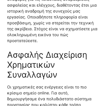
ασφαλείας και ελέγχους, διαθέτοντας έτσι μια
ιστορική αναδρομή της συνεχούς μας
εργασίας. Οποιαδήποτε πληροφορία είναι
προσβάσιμη, χωρίς να στερείται την τεχνική
της ακρίβεια. Στόχος είναι να σχηματίσετε μια
ολοκληρωμένη εικόνα του πώς
προστατεύεστε.
Ασφαλής Διαχείριση
Χρηματικών
Συναλλαγών
Οι χρηματικές σας ενέργειες είναι το πιο
κρίσιμο σημείο online. Για αυτό,
δημιουργήσαμε ένα πολυδιάστατο σύστημα
προστασίας που καλύπτει κάθε τρόπο