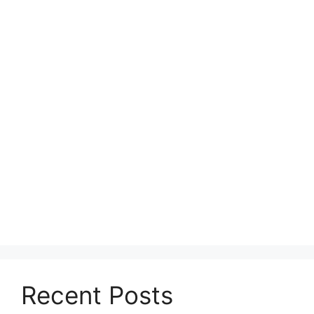
Recent Posts