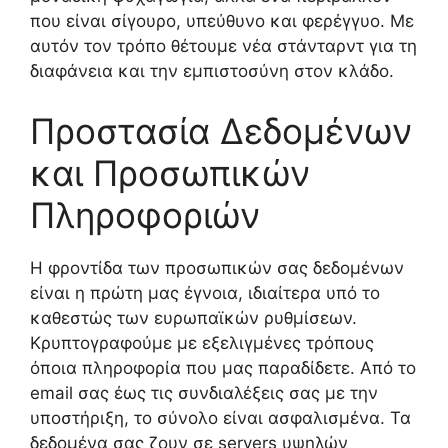
που είναι σίγουρο, υπεύθυνο και φερέγγυο. Με
αυτόν τον τρόπο θέτουμε νέα στάνταρντ για τη
διαφάνεια και την εμπιστοσύνη στον κλάδο.
Προστασία Δεδομένων
και Προσωπικών
Πληροφοριών
Η φροντίδα των προσωπικών σας δεδομένων
είναι η πρώτη μας έγνοια, ιδιαίτερα υπό το
καθεστώς των ευρωπαϊκών ρυθμίσεων.
Κρυπτογραφούμε με εξελιγμένες τρόπους
όποια πληροφορία που μας παραδίδετε. Από το
email σας έως τις συνδιαλέξεις σας με την
υποστήριξη, το σύνολο είναι ασφαλισμένα. Τα
δεδομένα σας ζουν σε servers υψηλών