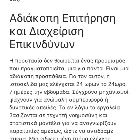
Αδιάκοπη Επιτήρηση
και Διαχείριση
Επικινδύνων
Η προστασία δεν θεωρείται ένας προορισμός
που πραγματοποιείται μια για πάντα. Είναι μια
αδιάκοπη προσπάθεια. Για τον αυτόν, η
ιστοσελίδα μας ελέγχεται 24 ωρών το 24ωρο,
7 ημέρες την εβδομάδα. Σύγχρονα μηχανισμοί
ψάχνουν για ανώμαλη συμπεριφορά ή
δυνητικές απειλές. Τα εν λόγω τα εργαλεία
βασίζονται σε τεχνητή νοημοσύνη και
στατιστικά μοντέλα για να αναγνωρίζουν
παρατυπίες αμέσως, ώστε να αντιδράμε
άμεσα. Μια ειδικευμένη τμήμα ελέγχου