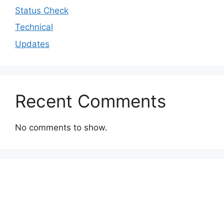
Status Check
Technical
Updates
Recent Comments
No comments to show.