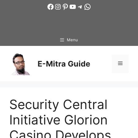
Skip
Facebook
Instagram
Pinterest
YouTube
Telegram
WhatsApp
to
content
Menu
E-Mitra Guide
Menu
Security Central
Initiative Glorion
Casino Develops