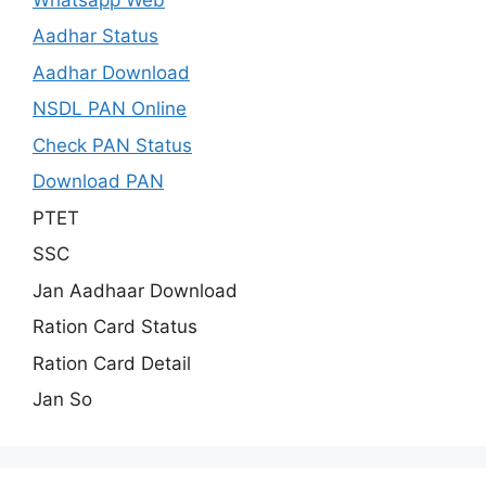
Aadhar Status
Aadhar Download
NSDL PAN Online
Check PAN Status
Download PAN
PTET
SSC
Jan Aadhaar Download
Ration Card Status
Ration Card Detail
Jan So