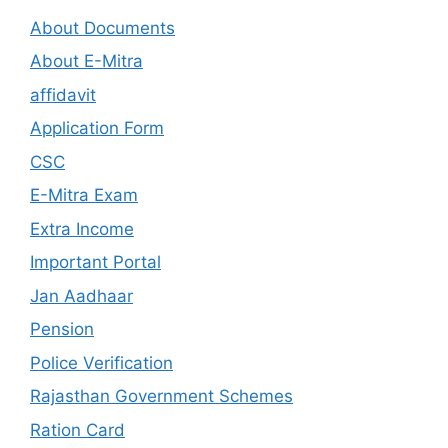
About Documents
About E-Mitra
affidavit
Application Form
CSC
E-Mitra Exam
Extra Income
Important Portal
Jan Aadhaar
Pension
Police Verification
Rajasthan Government Schemes
Ration Card