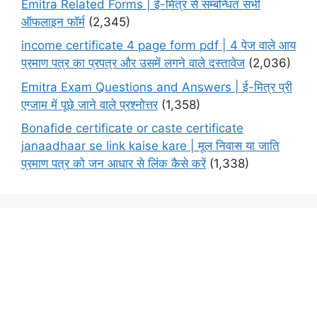
Emitra Related Forms | ई-मित्र से सम्बन्धित सभी
ऑफलाइन फॉर्म
(2,345)
income certificate 4 page form pdf | 4 पेज वाले आय
प्रमाण पत्र का प्रपत्र और उसमें लगने वाले दस्तावेज
(2,036)
Emitra Exam Questions and Answers | ई-मित्र प्री
एग्जाम में पूछे जाने वाले प्रश्नोत्तर
(1,358)
Bonafide certificate or caste certificate
janaadhaar se link kaise kare | मूल निवास या जाति
प्रमाण पत्र को जन आधार से लिंक कैसे करें
(1,338)