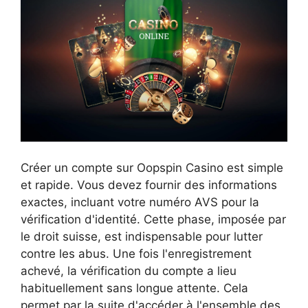
Créer un compte sur Oopspin Casino est simple
et rapide. Vous devez fournir des informations
exactes, incluant votre numéro AVS pour la
vérification d'identité. Cette phase, imposée par
le droit suisse, est indispensable pour lutter
contre les abus. Une fois l'enregistrement
achevé, la vérification du compte a lieu
habituellement sans longue attente. Cela
permet par la suite d'accéder à l'ensemble des