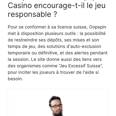
Casino encourage-t-il le jeu
responsable ?
Pour se conformer à sa licence suisse, Oopspin
met à disposition plusieurs outils : la possibilité
de restreindre ses dépôts, ses mises et son
temps de jeu, des solutions d'auto-exclusion
temporaire ou définitive, et des alertes pendant
la session. Le site donne aussi des liens vers
des organismes comme “Jeu Excessif Suisse”,
pour inciter les joueurs à trouver de l'aide si
besoin.