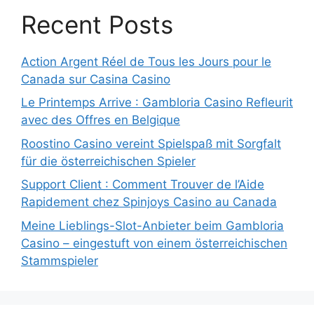
Recent Posts
Action Argent Réel de Tous les Jours pour le
Canada sur Casina Casino
Le Printemps Arrive : Gambloria Casino Refleurit
avec des Offres en Belgique
Roostino Casino vereint Spielspaß mit Sorgfalt
für die österreichischen Spieler
Support Client : Comment Trouver de l’Aide
Rapidement chez Spinjoys Casino au Canada
Meine Lieblings-Slot-Anbieter beim Gambloria
Casino – eingestuft von einem österreichischen
Stammspieler