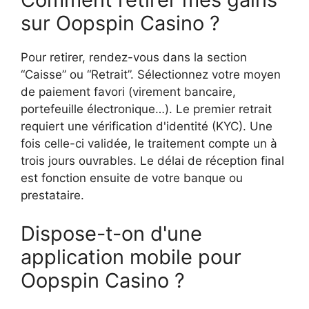
sur Oopspin Casino ?
Pour retirer, rendez-vous dans la section
“Caisse” ou “Retrait”. Sélectionnez votre moyen
de paiement favori (virement bancaire,
portefeuille électronique…). Le premier retrait
requiert une vérification d'identité (KYC). Une
fois celle-ci validée, le traitement compte un à
trois jours ouvrables. Le délai de réception final
est fonction ensuite de votre banque ou
prestataire.
Dispose-t-on d'une
application mobile pour
Oopspin Casino ?