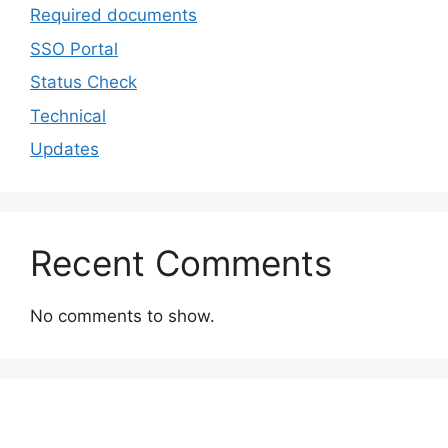
Required documents
SSO Portal
Status Check
Technical
Updates
Recent Comments
No comments to show.