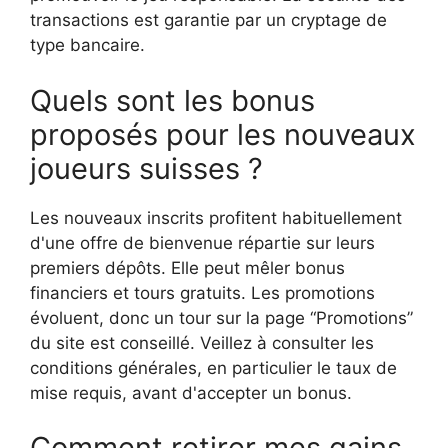
transactions est garantie par un cryptage de
type bancaire.
Quels sont les bonus
proposés pour les nouveaux
joueurs suisses ?
Les nouveaux inscrits profitent habituellement
d'une offre de bienvenue répartie sur leurs
premiers dépôts. Elle peut mêler bonus
financiers et tours gratuits. Les promotions
évoluent, donc un tour sur la page “Promotions”
du site est conseillé. Veillez à consulter les
conditions générales, en particulier le taux de
mise requis, avant d'accepter un bonus.
Comment retirer mes gains