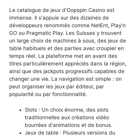
Le catalogue de jeux d'Oopspin Casino est
immense. Il s'appuie sur des dizaines de
développeurs renommés comme NetEnt, Play'n
GO ou Pragmatic Play. Les Suisses y trouvent
un large choix de machines à sous, des jeux de
table habituels et des parties avec croupier en
temps réel. La plateforme met en avant des
titres particulièrement appréciés dans la région,
ainsi que des jackpots progressifs capables de
changer une vie. La navigation est simple : on
peut organiser les jeux par éditeur, par
popularité ou par fonctionnalité.
Slots : Un choix énorme, des slots
traditionnelles aux créations vidéo
bourrées d'animations et de bonus.
Jeux de table : Plusieurs versions du