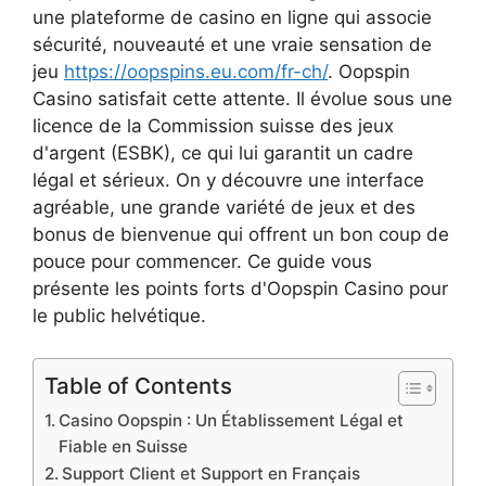
une plateforme de casino en ligne qui associe
sécurité, nouveauté et une vraie sensation de
jeu
https://oopspins.eu.com/fr-ch/
. Oopspin
Casino satisfait cette attente. Il évolue sous une
licence de la Commission suisse des jeux
d'argent (ESBK), ce qui lui garantit un cadre
légal et sérieux. On y découvre une interface
agréable, une grande variété de jeux et des
bonus de bienvenue qui offrent un bon coup de
pouce pour commencer. Ce guide vous
présente les points forts d'Oopspin Casino pour
le public helvétique.
Table of Contents
Casino Oopspin : Un Établissement Légal et
Fiable en Suisse
Support Client et Support en Français