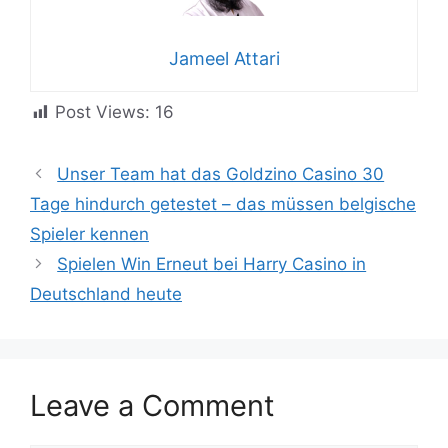
Jameel Attari
Post Views:
16
Unser Team hat das Goldzino Casino 30
Tage hindurch getestet – das müssen belgische
Spieler kennen
Spielen Win Erneut bei Harry Casino in
Deutschland heute
Leave a Comment