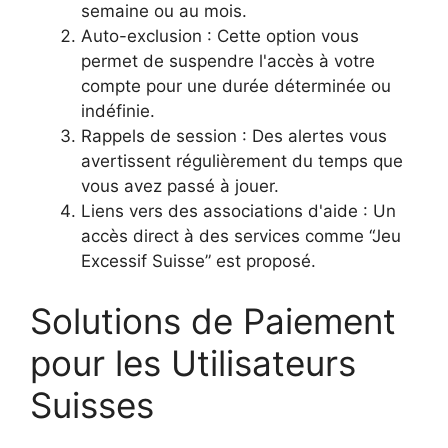
semaine ou au mois.
Auto-exclusion : Cette option vous
permet de suspendre l'accès à votre
compte pour une durée déterminée ou
indéfinie.
Rappels de session : Des alertes vous
avertissent régulièrement du temps que
vous avez passé à jouer.
Liens vers des associations d'aide : Un
accès direct à des services comme “Jeu
Excessif Suisse” est proposé.
Solutions de Paiement
pour les Utilisateurs
Suisses