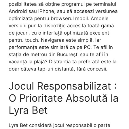
posibilitatea să obține programul pe terminalul
Android sau iPhone, sau să accesezi versiunea
optimizată pentru browserul mobil. Ambele
versiuni pun la dispoziție acces la toată gama
de jocuri, cu o interfață optimizată excelent
pentru touch. Navigarea este simplă, iar
performanța este similară ca pe PC. Te afli în
stația de metrou din București sau te afli în
vacanță la plajă? Distracția ta preferată este la
doar câteva tap-uri distanță, fără concesii.
Jocul Responsabilizat :
O Prioritate Absolută la
Lyra Bet
Lyra Bet consideră jocul responsabil o parte