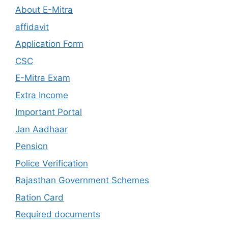
About E-Mitra
affidavit
Application Form
CSC
E-Mitra Exam
Extra Income
Important Portal
Jan Aadhaar
Pension
Police Verification
Rajasthan Government Schemes
Ration Card
Required documents