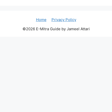
Home
Privacy Policy
©2026 E-Mitra Guide by Jameel Attari