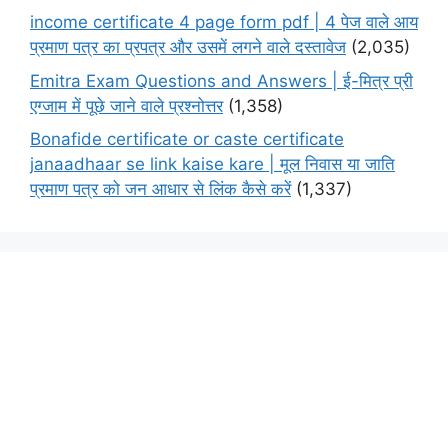
income certificate 4 page form pdf | 4 पेज वाले आय
प्रमाण पत्र का प्रपत्र और उसमें लगने वाले दस्तावेज
(2,035)
Emitra Exam Questions and Answers | ई-मित्र प्री
एग्जाम में पूछे जाने वाले प्रश्नोत्तर
(1,358)
Bonafide certificate or caste certificate
janaadhaar se link kaise kare | मूल निवास या जाति
प्रमाण पत्र को जन आधार से लिंक कैसे करें
(1,337)