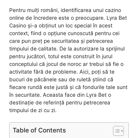
Pentru mulți români, identificarea unui cazino
online de încredere este o preocupare. Lyra Bet
Casino și-a obținut un loc special în acest
context, fiind o opțiune cunoscută pentru cei
care pun preț pe securitatea și petrecerea
timpului de calitate. De la autorizare la sprijinul
pentru jucători, totul este construit în jurul
conceptului că jocul de noroc ar trebui să fie o
activitate fără de probleme. Aici, poți să te
bucuri de păcănele sau de ruletă știind că
fiecare rundă este justă și că fondurile tale sunt
în securitate. Aceasta face din Lyra Bet o
destinație de referință pentru petrecerea
timpului de zi cu zi.
Table of Contents