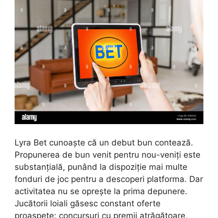
Lyra Bet cunoaște că un debut bun contează.
Propunerea de bun venit pentru nou-veniți este
substanțială, punând la dispoziție mai multe
fonduri de joc pentru a descoperi platforma. Dar
activitatea nu se oprește la prima depunere.
Jucătorii loiali găsesc constant oferte
proaspete: concursuri cu premii atrăgătoare,