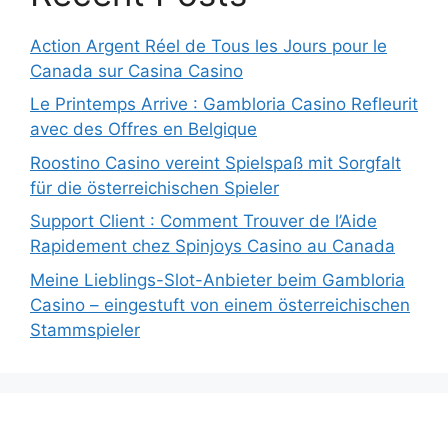
Action Argent Réel de Tous les Jours pour le
Canada sur Casina Casino
Le Printemps Arrive : Gambloria Casino Refleurit
avec des Offres en Belgique
Roostino Casino vereint Spielspaß mit Sorgfalt
für die österreichischen Spieler
Support Client : Comment Trouver de l’Aide
Rapidement chez Spinjoys Casino au Canada
Meine Lieblings-Slot-Anbieter beim Gambloria
Casino – eingestuft von einem österreichischen
Stammspieler