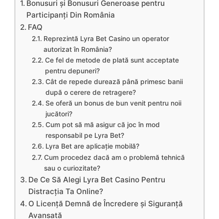
Bonusuri și Bonusuri Generoase pentru
Participanți Din România
FAQ
Reprezintă Lyra Bet Casino un operator
autorizat în România?
Ce fel de metode de plată sunt acceptate
pentru depuneri?
Cât de repede durează până primesc banii
după o cerere de retragere?
Se oferă un bonus de bun venit pentru noii
jucători?
Cum pot să mă asigur că joc în mod
responsabil pe Lyra Bet?
Lyra Bet are aplicație mobilă?
Cum procedez dacă am o problemă tehnică
sau o curiozitate?
De Ce Să Alegi Lyra Bet Casino Pentru
Distracția Ta Online?
O Licență Demnă de Încredere și Siguranță
Avansată