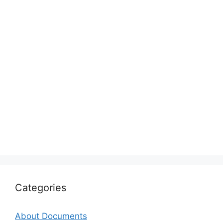
Categories
About Documents