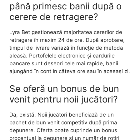
până primesc banii după o
cerere de retragere?
Lyra Bet gestionează majoritatea cererilor de
retragere în maxim 24 de ore. După aprobare,
timpul de livrare variază în funcție de metoda
aleasă. Portofelele electronice și cardurile
bancare sunt deseori cele mai rapide, banii
ajungând în cont în câteva ore sau în aceeași zi.
Se oferă un bonus de bun
venit pentru noii jucători?
Da, există. Noii jucători beneficiază de un
pachet de bun venit competitiv după prima
depunere. Oferta poate cuprinde un bonus
procentual la depunere și un număr de rotiri