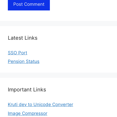
Latest Links
SSO Port
Pension Status
Important Links
Kruti dev to Unicode Converter
Image Compressor