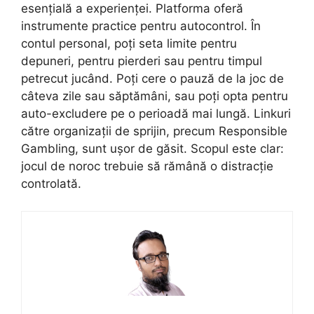
esențială a experienței. Platforma oferă
instrumente practice pentru autocontrol. În
contul personal, poți seta limite pentru
depuneri, pentru pierderi sau pentru timpul
petrecut jucând. Poți cere o pauză de la joc de
câteva zile sau săptămâni, sau poți opta pentru
auto-excludere pe o perioadă mai lungă. Linkuri
către organizații de sprijin, precum Responsible
Gambling, sunt ușor de găsit. Scopul este clar:
jocul de noroc trebuie să rămână o distracție
controlată.