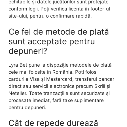
echitabile și datele jucătorilor sunt protejate
conform legii. Poți verifica licența în footer-ul
site-ului, pentru o confirmare rapidă.
Ce fel de metode de plată
sunt acceptate pentru
depuneri?
Lyra Bet pune la dispoziție metodele de plată
cele mai folosite în România. Poți folosi
cardurile Visa și Mastercard, transferul bancar
direct sau servicii electronice precum Skrill și
Neteller. Toate tranzacțiile sunt securizate și
procesate imediat, fără taxe suplimentare
pentru depuneri.
Cât de repede durează