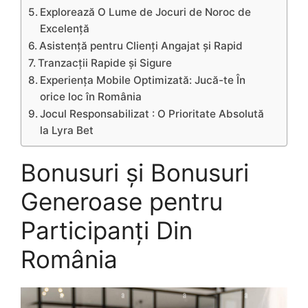
Explorează O Lume de Jocuri de Noroc de
Excelență
Asistență pentru Clienți Angajat și Rapid
Tranzacții Rapide și Sigure
Experiența Mobile Optimizată: Jucă-te În
orice loc în România
Jocul Responsabilizat : O Prioritate Absolută
la Lyra Bet
Bonusuri și Bonusuri
Generoase pentru
Participanți Din
România