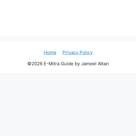
Home
Privacy Policy
©2026 E-Mitra Guide by Jameel Attari