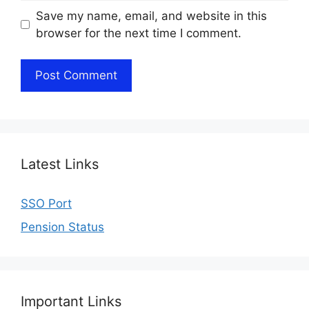
Save my name, email, and website in this
browser for the next time I comment.
Latest Links
SSO Port
Pension Status
Important Links