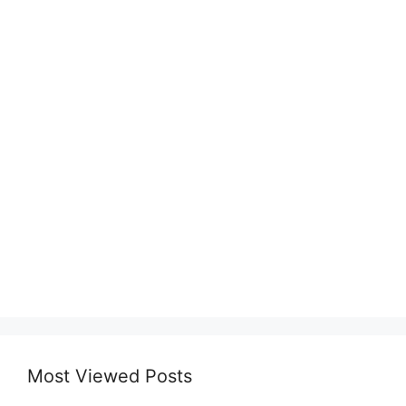
Most Viewed Posts