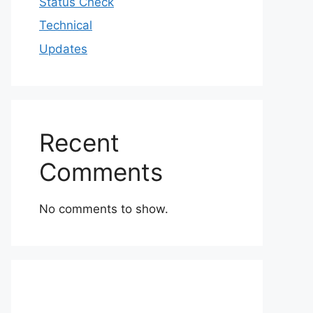
Status Check
Technical
Updates
Recent
Comments
No comments to show.