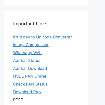
Important Links
Kruti dev to Unicode Converter
Image Compressor
Whatsapp Web
Aadhar Status
Aadhar Download
NSDL PAN Online
Check PAN Status
Download PAN
PTET