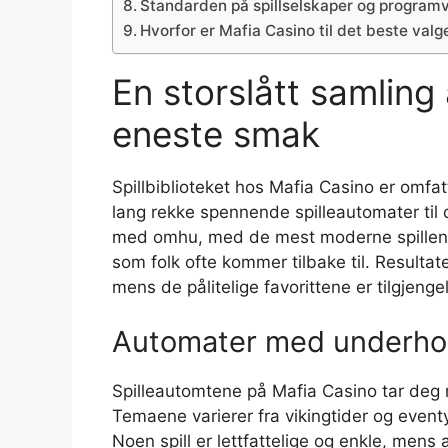
Standarden på spillselskaper og program
Hvorfor er Mafia Casino til det beste valg
En storslått samling 
eneste smak
Spillbiblioteket hos Mafia Casino er omfatte
lang rekke spennende spilleautomater til 
med omhu, med de mest moderne spillene f
som folk ofte kommer tilbake til. Resultat
mens de pålitelige favorittene er tilgjengel
Automater med underhol
Spilleautomtene på Mafia Casino tar deg m
Temaene varierer fra vikingtider og eventyrf
Noen spill er lettfattelige og enkle, men