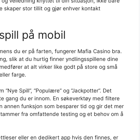
og veiledning knyttet til din situasjon, ikke bare
skaper stor tillit og gjør enhver kontakt
spill på mobil
r mens du er på farten, fungerer Mafia Casino bra.
g, slik at du hurtig finner yndlingsspillene dine
 medfører at alt virker like godt på store og små
ller farge.
 “Nye Spill”, “Populære” og “Jackpotter”. Det
ørste gang du er innom. En søkeverktøy med filtere
 en annen funksjon som besparer tid og gir det mer
 stammer fra omfattende testing og et behov om å
ttleser eller en dedikert app hvis den finnes, er