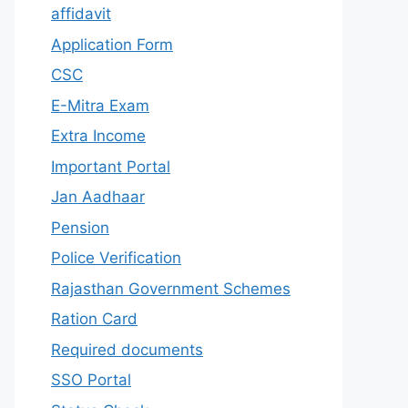
affidavit
Application Form
CSC
E-Mitra Exam
Extra Income
Important Portal
Jan Aadhaar
Pension
Police Verification
Rajasthan Government Schemes
Ration Card
Required documents
SSO Portal