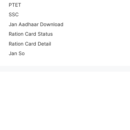
PTET
SSC
Jan Aadhaar Download
Ration Card Status
Ration Card Detail
Jan So