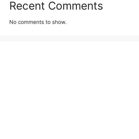
Recent Comments
No comments to show.