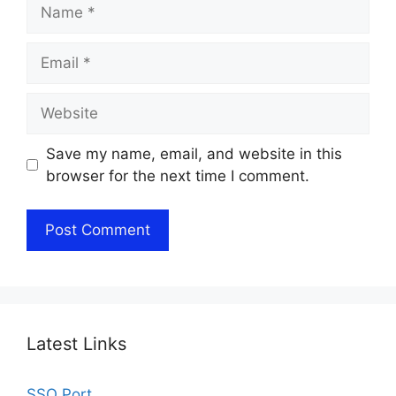
Name
Email
Website
Save my name, email, and website in this
browser for the next time I comment.
Latest Links
SSO Port