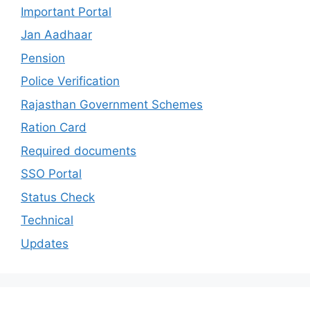
Important Portal
Jan Aadhaar
Pension
Police Verification
Rajasthan Government Schemes
Ration Card
Required documents
SSO Portal
Status Check
Technical
Updates