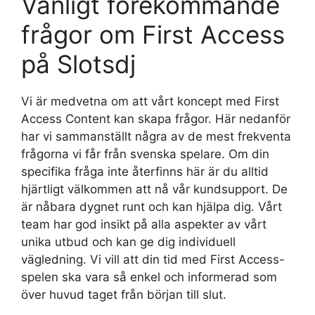
Vanligt förekommande
frågor om First Access
på Slotsdj
Vi är medvetna om att vårt koncept med First
Access Content kan skapa frågor. Här nedanför
har vi sammanställt några av de mest frekventa
frågorna vi får från svenska spelare. Om din
specifika fråga inte återfinns här är du alltid
hjärtligt välkommen att nå vår kundsupport. De
är nåbara dygnet runt och kan hjälpa dig. Vårt
team har god insikt på alla aspekter av vårt
unika utbud och kan ge dig individuell
vägledning. Vi vill att din tid med First Access-
spelen ska vara så enkel och informerad som
över huvud taget från början till slut.