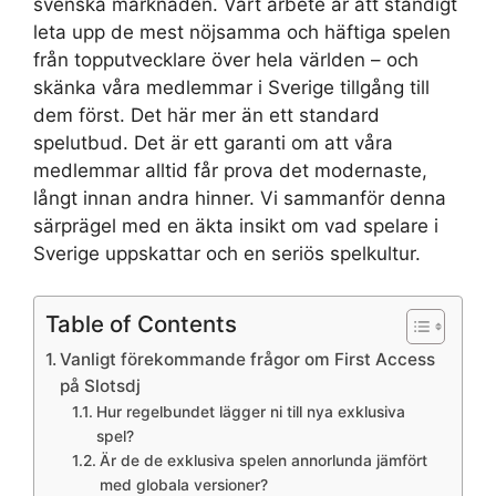
svenska marknaden. Vårt arbete är att ständigt
leta upp de mest nöjsamma och häftiga spelen
från topputvecklare över hela världen – och
skänka våra medlemmar i Sverige tillgång till
dem först. Det här mer än ett standard
spelutbud. Det är ett garanti om att våra
medlemmar alltid får prova det modernaste,
långt innan andra hinner. Vi sammanför denna
särprägel med en äkta insikt om vad spelare i
Sverige uppskattar och en seriös spelkultur.
Table of Contents
Vanligt förekommande frågor om First Access
på Slotsdj
Hur regelbundet lägger ni till nya exklusiva
spel?
Är de de exklusiva spelen annorlunda jämfört
med globala versioner?