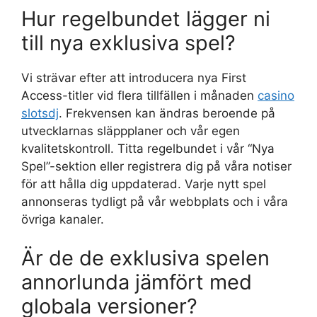
Hur regelbundet lägger ni
till nya exklusiva spel?
Vi strävar efter att introducera nya First
Access-titler vid flera tillfällen i månaden
casino
slotsdj
. Frekvensen kan ändras beroende på
utvecklarnas släppplaner och vår egen
kvalitetskontroll. Titta regelbundet i vår “Nya
Spel”-sektion eller registrera dig på våra notiser
för att hålla dig uppdaterad. Varje nytt spel
annonseras tydligt på vår webbplats och i våra
övriga kanaler.
Är de de exklusiva spelen
annorlunda jämfört med
globala versioner?