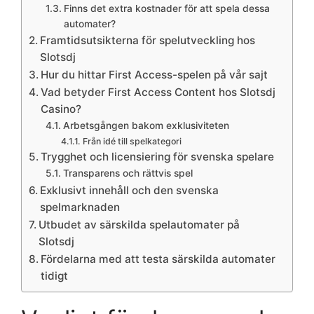
Finns det extra kostnader för att spela dessa
automater?
Framtidsutsikterna för spelutveckling hos
Slotsdj
Hur du hittar First Access-spelen på vår sajt
Vad betyder First Access Content hos Slotsdj
Casino?
Arbetsgången bakom exklusiviteten
Från idé till spelkategori
Trygghet och licensiering för svenska spelare
Transparens och rättvis spel
Exklusivt innehåll och den svenska
spelmarknaden
Utbudet av särskilda spelautomater på
Slotsdj
Fördelarna med att testa särskilda automater
tidigt