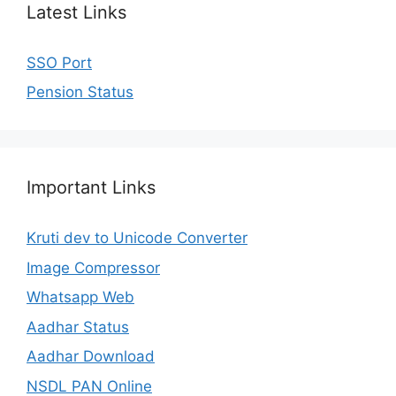
Latest Links
SSO Port
Pension Status
Important Links
Kruti dev to Unicode Converter
Image Compressor
Whatsapp Web
Aadhar Status
Aadhar Download
NSDL PAN Online