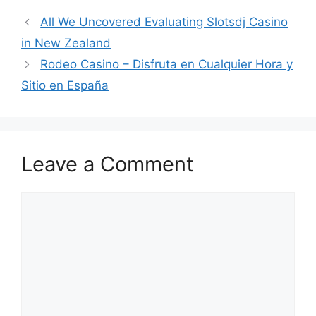
All We Uncovered Evaluating Slotsdj Casino
in New Zealand
Rodeo Casino – Disfruta en Cualquier Hora y
Sitio en España
Leave a Comment
Comment