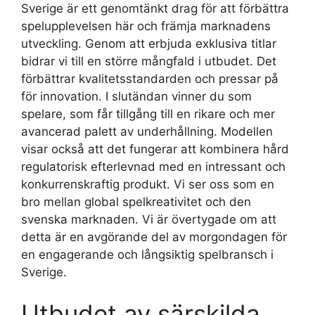
Sverige är ett genomtänkt drag för att förbättra
spelupplevelsen här och främja marknadens
utveckling. Genom att erbjuda exklusiva titlar
bidrar vi till en större mångfald i utbudet. Det
förbättrar kvalitetsstandarden och pressar på
för innovation. I slutändan vinner du som
spelare, som får tillgång till en rikare och mer
avancerad palett av underhållning. Modellen
visar också att det fungerar att kombinera hård
regulatorisk efterlevnad med en intressant och
konkurrenskraftig produkt. Vi ser oss som en
bro mellan global spelkreativitet och den
svenska marknaden. Vi är övertygade om att
detta är en avgörande del av morgondagen för
en engagerande och långsiktig spelbransch i
Sverige.
Utbudet av särskilda