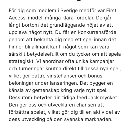
För dig som medlem i Sverige medför vår First
Access-modell många klara fördelar. De går
långt bortom det grundläggande nöjet av att
uppleva något nytt. Du får en konkurrensfördel
genom att bekanta dig med ett spel innan det
hinner bli allmänt känt, något som kan vara
särskilt betydelsefullt om du tycker om att spela
strategiskt. Vi anordnar ofta unika kampanjer
och turneringar knutna direkt till dessa nya spel,
vilket ger bättre vinstchanser och bonus
belöningar under lanseringen. Det bygger en
känsla av gemenskap kring varje nytt spel.
Dessutom betyder din tidiga feedback mycket.
Den ger oss och utvecklaren chansen att
förbättra spelet, vilket gör dig till en aktiv del av
dess utveckling på den svenska marknaden.