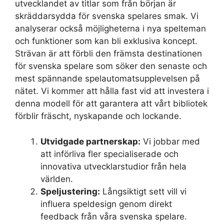
utvecklandet av titlar som från början är
skräddarsydda för svenska spelares smak. Vi
analyserar också möjligheterna i nya spelteman
och funktioner som kan bli exklusiva koncept.
Strävan är att förbli den främsta destinationen
för svenska spelare som söker den senaste och
mest spännande spelautomatsupplevelsen på
nätet. Vi kommer att hålla fast vid att investera i
denna modell för att garantera att vårt bibliotek
förblir fräscht, nyskapande och lockande.
Utvidgade partnerskap:
Vi jobbar med
att införliva fler specialiserade och
innovativa utvecklarstudior från hela
världen.
Speljustering:
Långsiktigt sett vill vi
influera speldesign genom direkt
feedback från våra svenska spelare.