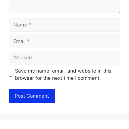
Name
Email
Website
Save my name, email, and website in this
browser for the next time I comment.