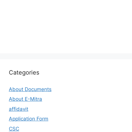
Categories
About Documents
About E-Mitra
affidavit
Application Form
CSC