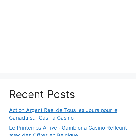
Recent Posts
Action Argent Réel de Tous les Jours pour le
Canada sur Casina Casino
Le Printemps Arrive : Gambloria Casino Refleurit
avec des Offres en Belgique