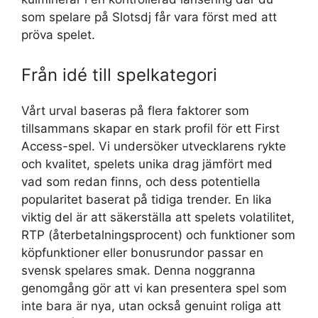
som spelare på Slotsdj får vara först med att
pröva spelet.
Från idé till spelkategori
Vårt urval baseras på flera faktorer som
tillsammans skapar en stark profil för ett First
Access-spel. Vi undersöker utvecklarens rykte
och kvalitet, spelets unika drag jämfört med
vad som redan finns, och dess potentiella
popularitet baserat på tidiga trender. En lika
viktig del är att säkerställa att spelets volatilitet,
RTP (återbetalningsprocent) och funktioner som
köpfunktioner eller bonusrundor passar en
svensk spelares smak. Denna noggranna
genomgång gör att vi kan presentera spel som
inte bara är nya, utan också genuint roliga att