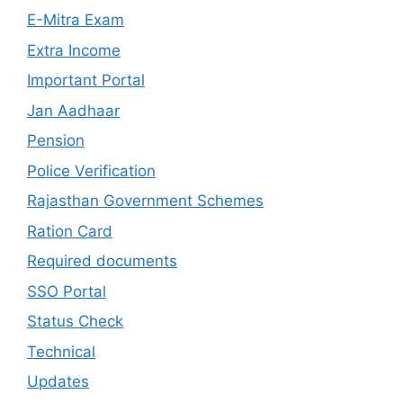
E-Mitra Exam
Extra Income
Important Portal
Jan Aadhaar
Pension
Police Verification
Rajasthan Government Schemes
Ration Card
Required documents
SSO Portal
Status Check
Technical
Updates