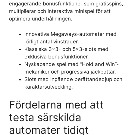
engagerande bonusfunktioner som gratisspins,
multiplierar och interaktiva minispel för att
optimera underhållningen.
Innovativa Megaways-automater med
rörligt antal vinstrader.
Klassiska 3×3- och 5×3-slots med
exklusiva bonusfunktioner.
Nyskapande spel med “Hold and Win”-
mekaniker och progressiva jackpottar.
Slots med ingående berättandedjup och
karaktärsutveckling.
Fördelarna med att
testa särskilda
automater tidigt