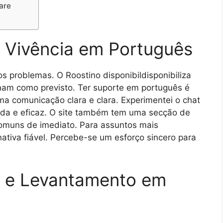
are
e Vivência em Português
s problemas. O Roostino disponibildisponibiliza
ham como previsto. Ter suporte em português é
a comunicação clara e clara. Experimentei o chat
ida e eficaz. O site também tem uma secção de
omuns de imediato. Para assuntos mais
ativa fiável. Percebe-se um esforço sincero para
 e Levantamento em