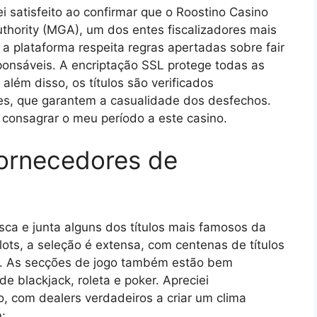
i satisfeito ao confirmar que o Roostino Casino
hority (MGA), um dos entes fiscalizadores mais
e a plataforma respeita regras apertadas sobre fair
ponsáveis. A encriptação SSL protege todas as
lém disso, os títulos são verificados
es, que garantem a casualidade dos desfechos.
e consagrar o meu período a este casino.
Fornecedores de
sca e junta alguns dos títulos mais famosos da
lots, a seleção é extensa, com centenas de títulos
s. As secções de jogo também estão bem
 blackjack, roleta e poker. Apreciei
o, com dealers verdadeiros a criar um clima
: