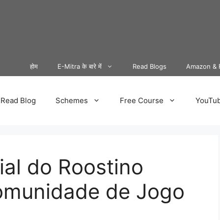
होम
E-Mitra के बारे में
Read Blogs
Amazon & F
Read Blog
Schemes
Free Course
YouTu
ial do Roostino
omunidade de Jogo