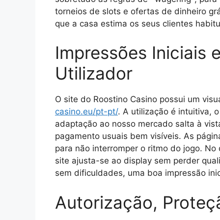
torneios de slots e ofertas de dinheiro g
que a casa estima os seus clientes habitu
Impressões Iniciais 
Utilizador
O site do Roostino Casino possui um visua
casino.eu/pt-pt/
. A utilização é intuitiva,
adaptação ao nosso mercado salta à vist
pagamento usuais bem visíveis. As págin
para não interromper o ritmo do jogo. No
site ajusta-se ao display sem perder qua
sem dificuldades, uma boa impressão inic
Autorização, Proteç