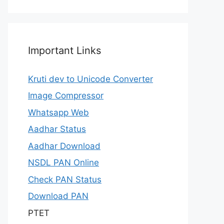
Important Links
Kruti dev to Unicode Converter
Image Compressor
Whatsapp Web
Aadhar Status
Aadhar Download
NSDL PAN Online
Check PAN Status
Download PAN
PTET