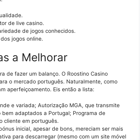
ualidade.
or de live casino.
ariedade de jogos conhecidos.
dos jogos online.
as a Melhorar
ura de fazer um balanço. O Roostino Casino
ara o mercado português. Naturalmente, como
m aperfeiçoamento. Eis então a lista:
ande e variada; Autorização MGA, que transmite
 bem adaptados a Portugal; Programa de
o cliente em português.
bónus inicial, apesar de bons, mereciam ser mais
 nativa para descarregar (mesmo com um site móvel