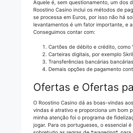
Aquele é, sem questionamento, um dos d
Roostino Casino inclui os métodos de p
se processa em Euros, por isso não há s
levantamentos é um fator importante, e 
Conseguimos contar com:
Cartões de débito e crédito, como 
Carteiras digitais, por exemplo Skril
Transferências bancárias bancárias
Demais opções de pagamento conte
Ofertas e Ofertas p
O Roostino Casino dá as boas-vindas aos
vindas é atrativo e proporciona um bom 
minha atenção foi o programa de fideliza
jogar. Para os portugueses, o essencial 
sobretudo as regras de *wagering*, para