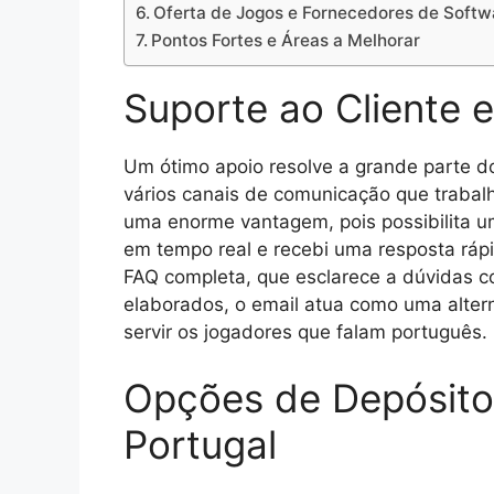
Oferta de Jogos e Fornecedores de Softw
Pontos Fortes e Áreas a Melhorar
Suporte ao Cliente 
Um ótimo apoio resolve a grande parte do
vários canais de comunicação que trabal
uma enorme vantagem, pois possibilita um
em tempo real e recebi uma resposta ráp
FAQ completa, que esclarece a dúvidas c
elaborados, o email atua como uma altern
servir os jogadores que falam português.
Opções de Depósito
Portugal